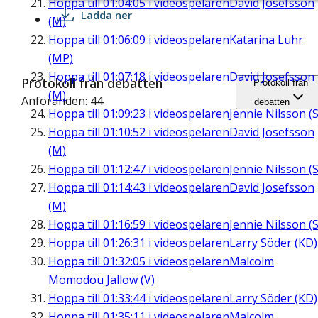
Hoppa till
01:04:05
i videospelaren
David Josefsson
Ladda ner
(M)
Hoppa till
01:06:09
i videospelaren
Katarina Luhr
(MP)
Hoppa till
01:07:18
i videospelaren
David Josefsson
Protokoll från debatten
Protokoll från
(M)
Anföranden: 44
debatten
Hoppa till
01:09:23
i videospelaren
Jennie Nilsson (S
Hoppa till
01:10:52
i videospelaren
David Josefsson
(M)
Hoppa till
01:12:47
i videospelaren
Jennie Nilsson (S
Hoppa till
01:14:43
i videospelaren
David Josefsson
(M)
Hoppa till
01:16:59
i videospelaren
Jennie Nilsson (S
Hoppa till
01:26:31
i videospelaren
Larry Söder (KD)
Hoppa till
01:32:05
i videospelaren
Malcolm
Momodou Jallow (V)
Hoppa till
01:33:44
i videospelaren
Larry Söder (KD)
Hoppa till
01:35:11
i videospelaren
Malcolm