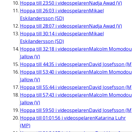
Hoppa till
23:50
i videospelaren
Nadja Awad (V)
Hoppa till
26:03
i videospelaren
Mikael
Eskilandersson (SD)
Hoppa till
28:07
i videospelaren
Nadja Awad (V)
Hoppa till
30:14
i videospelaren
Mikael
Eskilandersson (SD)
Hoppa till
32:18
i videospelaren
Malcolm Momodou
Jallow (V)
Hoppa till
44:35
i videospelaren
David Josefsson (M
Hoppa till
53:40
i videospelaren
Malcolm Momodou
Jallow (V)
Hoppa till
55:44
i videospelaren
David Josefsson (M
Hoppa till
57:43
i videospelaren
Malcolm Momodou
Jallow (V)
Hoppa till
59:50
i videospelaren
David Josefsson (M
Hoppa till
01:01:56
i videospelaren
Katarina Luhr
(MP)