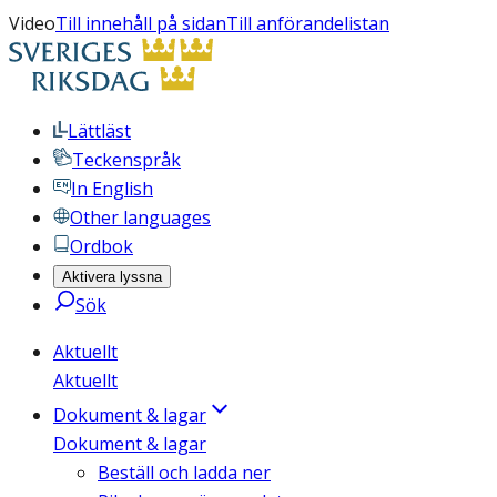
Video
Till innehåll på sidan
Till anförandelistan
Lättläst
Teckenspråk
In English
Other languages
Ordbok
Aktivera lyssna
Sök
Aktuellt
Aktuellt
Dokument & lagar
Dokument & lagar
Beställ och ladda ner