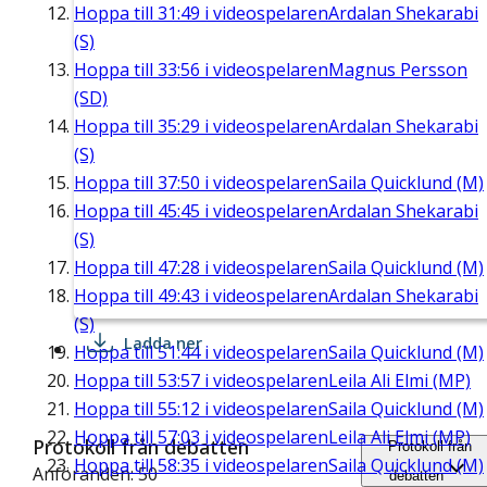
Hoppa till
31:49
i videospelaren
Ardalan Shekarabi
(S)
Hoppa till
33:56
i videospelaren
Magnus Persson
(SD)
Hoppa till
35:29
i videospelaren
Ardalan Shekarabi
(S)
Hoppa till
37:50
i videospelaren
Saila Quicklund (M)
Hoppa till
45:45
i videospelaren
Ardalan Shekarabi
(S)
Hoppa till
47:28
i videospelaren
Saila Quicklund (M)
Hoppa till
49:43
i videospelaren
Ardalan Shekarabi
(S)
Ladda ner
Hoppa till
51:44
i videospelaren
Saila Quicklund (M)
Hoppa till
53:57
i videospelaren
Leila Ali Elmi (MP)
Hoppa till
55:12
i videospelaren
Saila Quicklund (M)
Hoppa till
57:03
i videospelaren
Leila Ali Elmi (MP)
Protokoll från debatten
Protokoll från
Hoppa till
58:35
i videospelaren
Saila Quicklund (M)
Anföranden: 50
debatten