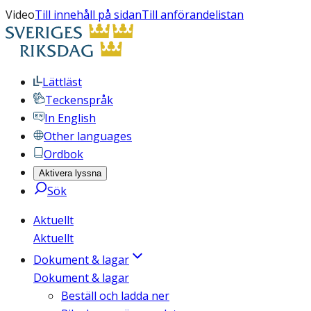
Video
Till innehåll på sidan
Till anförandelistan
Lättläst
Teckenspråk
In English
Other languages
Ordbok
Aktivera lyssna
Sök
Aktuellt
Aktuellt
Dokument & lagar
Dokument & lagar
Beställ och ladda ner