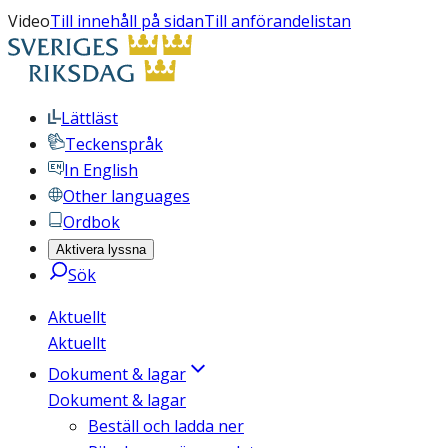
Video
Till innehåll på sidan
Till anförandelistan
Lättläst
Teckenspråk
In English
Other languages
Ordbok
Aktivera lyssna
Sök
Aktuellt
Aktuellt
Dokument & lagar
Dokument & lagar
Beställ och ladda ner