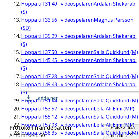
Hoppa till
31:49
i videospelaren
Ardalan Shekarabi
(S)
Hoppa till
33:56
i videospelaren
Magnus Persson
(SD)
Hoppa till
35:29
i videospelaren
Ardalan Shekarabi
(S)
Hoppa till
37:50
i videospelaren
Saila Quicklund (M)
Hoppa till
45:45
i videospelaren
Ardalan Shekarabi
(S)
Hoppa till
47:28
i videospelaren
Saila Quicklund (M)
Hoppa till
49:43
i videospelaren
Ardalan Shekarabi
(S)
Ladda ner
Hoppa till
51:44
i videospelaren
Saila Quicklund (M)
Hoppa till
53:57
i videospelaren
Leila Ali Elmi (MP)
Hoppa till
55:12
i videospelaren
Saila Quicklund (M)
Hoppa till
57:03
i videospelaren
Leila Ali Elmi (MP)
Protokoll från debatten
Protokoll från
Hoppa till
58:35
i videospelaren
Saila Quicklund (M)
Anföranden: 50
debatten