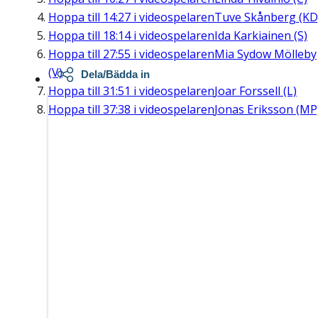
Hoppa till
14:27
i videospelaren
Tuve Skånberg (KD
Hoppa till
18:14
i videospelaren
Ida Karkiainen (S)
Hoppa till
27:55
i videospelaren
Mia Sydow Mölleby
(V)
Dela/Bädda in
Hoppa till
31:51
i videospelaren
Joar Forssell (L)
Hoppa till
37:38
i videospelaren
Jonas Eriksson (MP