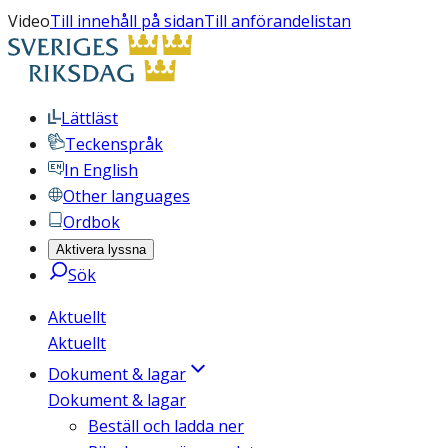
Video
Till innehåll på sidan
Till anförandelistan
Lättläst
Teckenspråk
In English
Other languages
Ordbok
Aktivera lyssna
Sök
Aktuellt
Aktuellt
Dokument & lagar
Dokument & lagar
Beställ och ladda ner