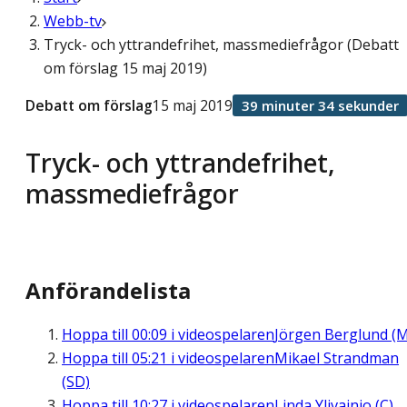
Webb-tv
Tryck- och yttrandefrihet, massmediefrågor (Debatt
om förslag 15 maj 2019)
Debatt om förslag
15 maj 2019
39 minuter 34 sekunder
Tryck- och yttrandefrihet,
massmediefrågor
Anförandelista
Hoppa till
00:09
i videospelaren
Jörgen Berglund (M
Hoppa till
05:21
i videospelaren
Mikael Strandman
(SD)
Hoppa till
10:27
i videospelaren
Linda Ylivainio (C)