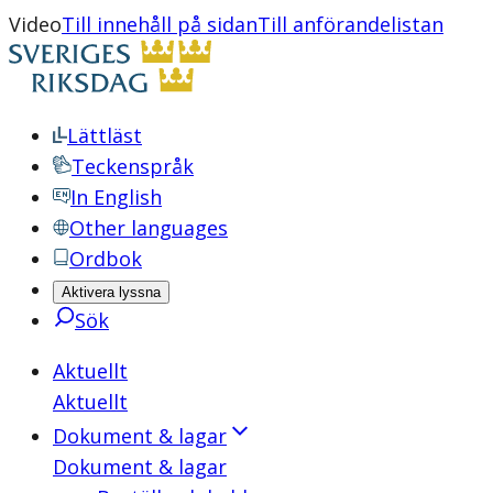
Video
Till innehåll på sidan
Till anförandelistan
Lättläst
Teckenspråk
In English
Other languages
Ordbok
Aktivera lyssna
Sök
Aktuellt
Aktuellt
Dokument & lagar
Dokument & lagar