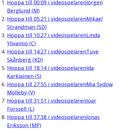
Hoppa till
00:09
i videospelaren
Jörgen
Berglund (M)
Hoppa till
05:21
i videospelaren
Mikael
Strandman (SD)
Hoppa till
10:27
i videospelaren
Linda
Ylivainio (C)
Hoppa till
14:27
i videospelaren
Tuve
Skånberg (KD)
Hoppa till
18:14
i videospelaren
Ida
Karkiainen (S)
Hoppa till
27:55
i videospelaren
Mia Sydow
Mölleby (V)
Hoppa till
31:51
i videospelaren
Joar
Forssell (L)
Hoppa till
37:38
i videospelaren
Jonas
Eriksson (MP)