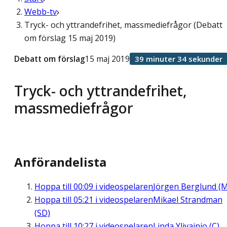
Webb-tv
Tryck- och yttrandefrihet, massmediefrågor (Debatt
om förslag 15 maj 2019)
Debatt om förslag
15 maj 2019
39 minuter 34 sekunder
Tryck- och yttrandefrihet,
massmediefrågor
Anförandelista
Hoppa till
00:09
i videospelaren
Jörgen Berglund (M
Hoppa till
05:21
i videospelaren
Mikael Strandman
(SD)
Hoppa till
10:27
i videospelaren
Linda Ylivainio (C)