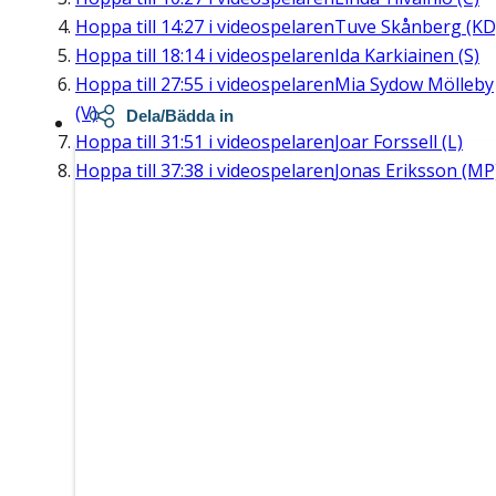
Hoppa till
14:27
i videospelaren
Tuve Skånberg (KD
Hoppa till
18:14
i videospelaren
Ida Karkiainen (S)
Hoppa till
27:55
i videospelaren
Mia Sydow Mölleby
(V)
Dela/Bädda in
Hoppa till
31:51
i videospelaren
Joar Forssell (L)
Hoppa till
37:38
i videospelaren
Jonas Eriksson (MP