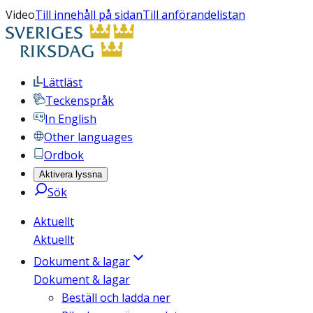
Video
Till innehåll på sidan
Till anförandelistan
Lättläst
Teckenspråk
In English
Other languages
Ordbok
Aktivera lyssna
Sök
Aktuellt
Aktuellt
Dokument & lagar
Dokument & lagar
Beställ och ladda ner