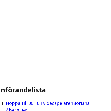
nförandelista
Hoppa till
00:16
i videospelaren
Boriana
Åberg (M)