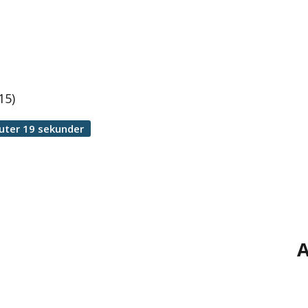
15)
uter 19 sekunder
A