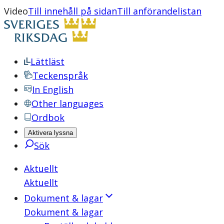
Video
Till innehåll på sidan
Till anförandelistan
Lättläst
Teckenspråk
In English
Other languages
Ordbok
Aktivera lyssna
Sök
Aktuellt
Aktuellt
Dokument & lagar
Dokument & lagar