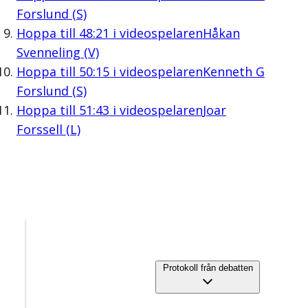
Forslund (S)
Hoppa till
48:21
i videospelaren
Håkan
Svenneling (V)
Hoppa till
50:15
i videospelaren
Kenneth G
Forslund (S)
Hoppa till
51:43
i videospelaren
Joar
Forssell (L)
Protokoll från debatten