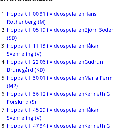
Hoppa till
00:31
i videospelaren
Hans
Rothenberg (M)
Hoppa till
05:19
i videospelaren
Björn Söder
(SD)
Hoppa till
11:13
i videospelaren
Håkan
Svenneling (V)
Hoppa till
22:06
i videospelaren
Gudrun
Brunegård (KD)
Hoppa till
30:01
i videospelaren
Maria Ferm
(MP)
Hoppa till
36:12
i videospelaren
Kenneth G
Forslund (S)
Hoppa till
45:29
i videospelaren
Håkan
Svenneling (V)
Hoppa till
47:34
i videospelaren
Kenneth G