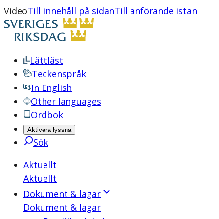
Video
Till innehåll på sidan
Till anförandelistan
Lättläst
Teckenspråk
In English
Other languages
Ordbok
Aktivera lyssna
Sök
Aktuellt
Aktuellt
Dokument & lagar
Dokument & lagar