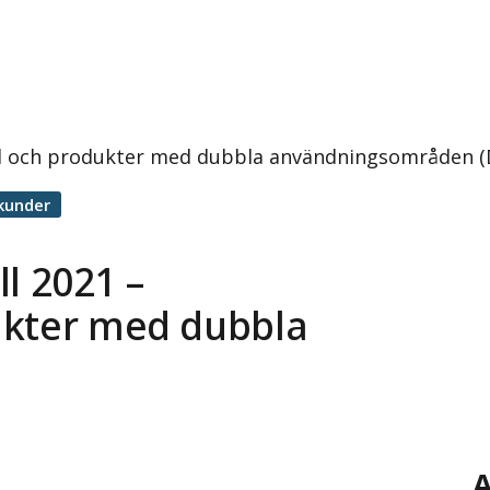
el och produkter med dubbla användningsområden (D
kunder
l 2021 –
ukter med dubbla
A