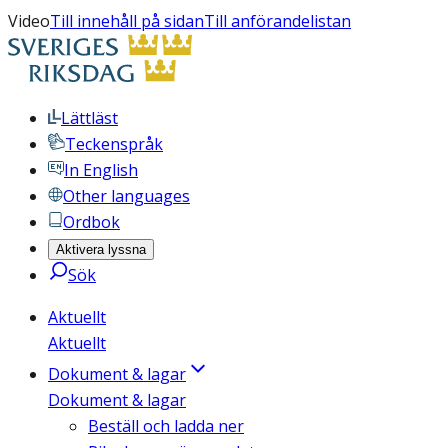
Video
Till innehåll på sidan
Till anförandelistan
Lättläst
Teckenspråk
In English
Other languages
Ordbok
Aktivera lyssna
Sök
Aktuellt
Aktuellt
Dokument & lagar
Dokument & lagar
Beställ och ladda ner