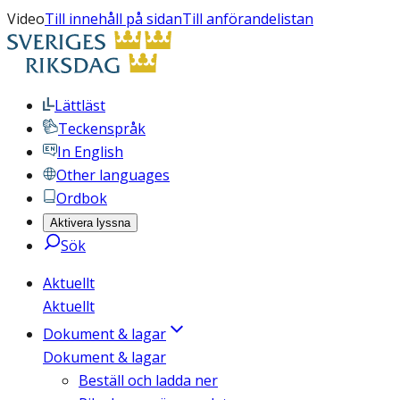
Video
Till innehåll på sidan
Till anförandelistan
Lättläst
Teckenspråk
In English
Other languages
Ordbok
Aktivera lyssna
Sök
Aktuellt
Aktuellt
Dokument & lagar
Dokument & lagar
Beställ och ladda ner