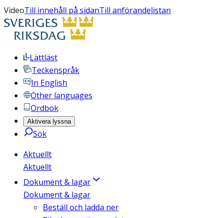
Video
Till innehåll på sidan
Till anförandelistan
Lättläst
Teckenspråk
In English
Other languages
Ordbok
Aktivera lyssna
Sök
Aktuellt
Aktuellt
Dokument & lagar
Dokument & lagar
Beställ och ladda ner