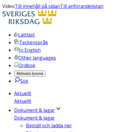
Video
Till innehåll på sidan
Till anförandelistan
Lättläst
Teckenspråk
In English
Other languages
Ordbok
Aktivera lyssna
Sök
Aktuellt
Aktuellt
Dokument & lagar
Dokument & lagar
Beställ och ladda ner