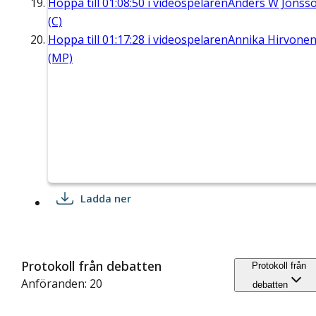
Hoppa till
01:08:50
i videospelaren
Anders W Jonss
(C)
Hoppa till
01:17:28
i videospelaren
Annika Hirvone
(MP)
Ladda ner
Protokoll från debatten
Protokoll från
Anföranden: 20
debatten