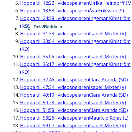
Hoppa till
12:22
i videospelaren
Ulrika Heindorff (M
Hoppa till
13:53
i videospelaren
Åsa Eriksson (S)
Hoppa till
24:38
i videospelaren
Ingemar Kihlström
(KD)
Dela/Bädda in
Hoppa till
31:33
i videospelaren
Isabell Mixter (V)
Hoppa till
33:04
i videospelaren
Ingemar Kihlström
(KD)
Hoppa till
35:06
i videospelaren
Isabell Mixter (V)
Hoppa till
36:17
i videospelaren
Ingemar Kihlström
(KD)
Hoppa till
37:46
i videospelaren
Clara Aranda (SD)
Hoppa till
47:34
i videospelaren
Isabell Mixter (V)
Hoppa till
49:10
i videospelaren
Clara Aranda (SD)
Hoppa till
50:28
i videospelaren
Isabell Mixter (V)
Hoppa till
51:58
i videospelaren
Clara Aranda (SD)
Hoppa till
53:26
i videospelaren
Mauricio Rojas (L)
Hoppa till
59:07
i videospelaren
Isabell Mixter (V)