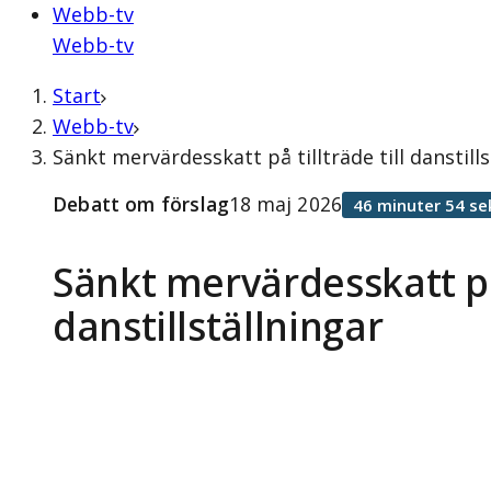
Webb-tv
Webb-tv
Start
Webb-tv
Sänkt mervärdesskatt på tillträde till danstil
Debatt om förslag
18 maj 2026
46 minuter 54 se
Sänkt mervärdesskatt på 
danstillställningar