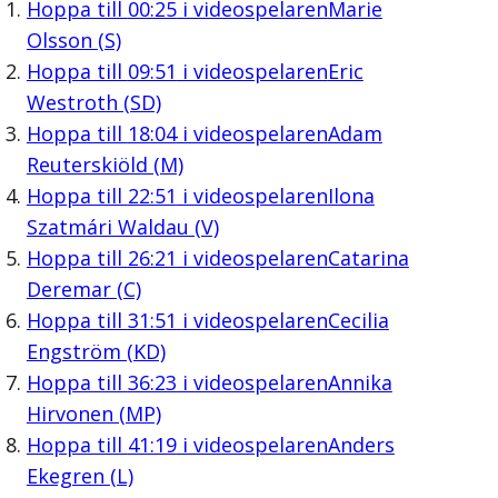
Hoppa till
00:25
i videospelaren
Marie
Olsson (S)
Hoppa till
09:51
i videospelaren
Eric
Westroth (SD)
Hoppa till
18:04
i videospelaren
Adam
Reuterskiöld (M)
Hoppa till
22:51
i videospelaren
Ilona
Szatmári Waldau (V)
Hoppa till
26:21
i videospelaren
Catarina
Deremar (C)
Hoppa till
31:51
i videospelaren
Cecilia
Engström (KD)
Hoppa till
36:23
i videospelaren
Annika
Hirvonen (MP)
Hoppa till
41:19
i videospelaren
Anders
Ekegren (L)