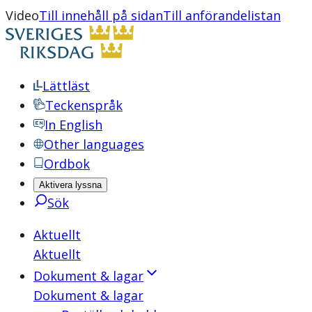
Video
Till innehåll på sidan
Till anförandelistan
Lättläst
Teckenspråk
In English
Other languages
Ordbok
Aktivera lyssna
Sök
Aktuellt
Aktuellt
Dokument & lagar
Dokument & lagar