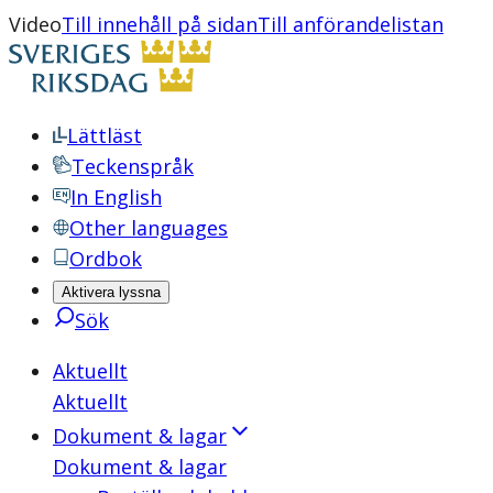
Video
Till innehåll på sidan
Till anförandelistan
Lättläst
Teckenspråk
In English
Other languages
Ordbok
Aktivera lyssna
Sök
Aktuellt
Aktuellt
Dokument & lagar
Dokument & lagar