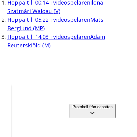
Hoppa till
00:14
i videospelaren
Ilona
Szatmári Waldau (V)
Hoppa till
05:22
i videospelaren
Mats
Berglund (MP)
Hoppa till
14:03
i videospelaren
Adam
Reuterskiöld (M)
Protokoll från debatten