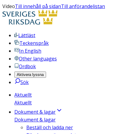
Video
Till innehåll på sidan
Till anförandelistan
Lättläst
Teckenspråk
In English
Other languages
Ordbok
Aktivera lyssna
Sök
Aktuellt
Aktuellt
Dokument & lagar
Dokument & lagar
Beställ och ladda ner