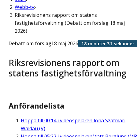
Webb-tv
Riksrevisionens rapport om statens
fastighetsförvaltning (Debatt om förslag 18 maj
2026)
Debatt om förslag
18 maj 2026
18 minuter 31 sekunder
Riksrevisionens rapport om
statens fastighetsförvaltning
Anförandelista
Hoppa till
00:14
i videospelaren
Ilona Szatmári
Waldau (V)
Hoppa till
05:22
i videospelaren
Mats Berglund (MP