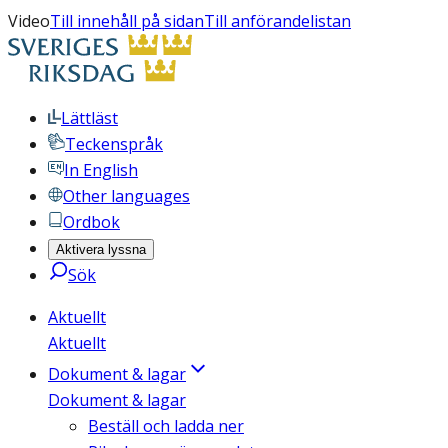
Video
Till innehåll på sidan
Till anförandelistan
Lättläst
Teckenspråk
In English
Other languages
Ordbok
Aktivera lyssna
Sök
Aktuellt
Aktuellt
Dokument & lagar
Dokument & lagar
Beställ och ladda ner