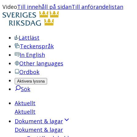
Video
Till innehåll på sidan
Till anförandelistan
Lättläst
Teckenspråk
In English
Other languages
Ordbok
Aktivera lyssna
Sök
Aktuellt
Aktuellt
Dokument & lagar
Dokument & lagar