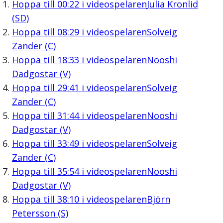
Hoppa till
00:22
i videospelaren
Julia Kronlid
(SD)
Hoppa till
08:29
i videospelaren
Solveig
Zander (C)
Hoppa till
18:33
i videospelaren
Nooshi
Dadgostar (V)
Hoppa till
29:41
i videospelaren
Solveig
Zander (C)
Hoppa till
31:44
i videospelaren
Nooshi
Dadgostar (V)
Hoppa till
33:49
i videospelaren
Solveig
Zander (C)
Hoppa till
35:54
i videospelaren
Nooshi
Dadgostar (V)
Hoppa till
38:10
i videospelaren
Björn
Petersson (S)