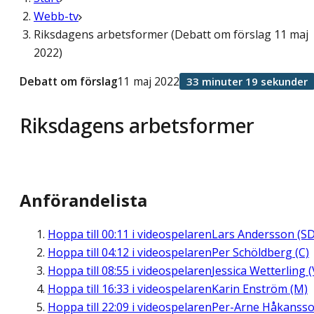
Webb-tv
Riksdagens arbetsformer (Debatt om förslag 11 maj
2022)
Debatt om förslag
11 maj 2022
33 minuter 19 sekunder
Riksdagens arbetsformer
Anförandelista
Hoppa till
00:11
i videospelaren
Lars Andersson (SD
Hoppa till
04:12
i videospelaren
Per Schöldberg (C)
Hoppa till
08:55
i videospelaren
Jessica Wetterling (
Hoppa till
16:33
i videospelaren
Karin Enström (M)
Hoppa till
22:09
i videospelaren
Per-Arne Håkanss