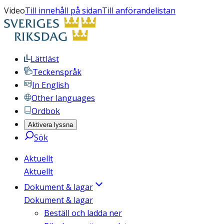
Video
Till innehåll på sidan
Till anförandelistan
Lättläst
Teckenspråk
In English
Other languages
Ordbok
Aktivera lyssna
Sök
Aktuellt
Aktuellt
Dokument & lagar
Dokument & lagar
Beställ och ladda ner