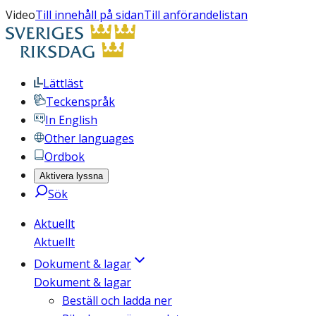
Video
Till innehåll på sidan
Till anförandelistan
Lättläst
Teckenspråk
In English
Other languages
Ordbok
Aktivera lyssna
Sök
Aktuellt
Aktuellt
Dokument & lagar
Dokument & lagar
Beställ och ladda ner