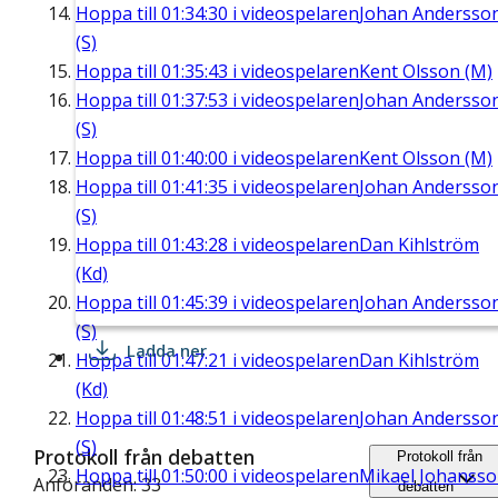
Hoppa till
01:34:30
i videospelaren
Johan Andersso
(S)
Hoppa till
01:35:43
i videospelaren
Kent Olsson (M)
Hoppa till
01:37:53
i videospelaren
Johan Andersso
(S)
Hoppa till
01:40:00
i videospelaren
Kent Olsson (M)
Hoppa till
01:41:35
i videospelaren
Johan Andersso
(S)
Hoppa till
01:43:28
i videospelaren
Dan Kihlström
(Kd)
Hoppa till
01:45:39
i videospelaren
Johan Andersso
(S)
Ladda ner
Hoppa till
01:47:21
i videospelaren
Dan Kihlström
(Kd)
Hoppa till
01:48:51
i videospelaren
Johan Andersso
(S)
Protokoll från debatten
Protokoll från
Hoppa till
01:50:00
i videospelaren
Mikael Johanss
Anföranden: 33
debatten