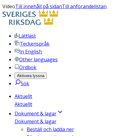
Video
Till innehåll på sidan
Till anförandelistan
Lättläst
Teckenspråk
In English
Other languages
Ordbok
Aktivera lyssna
Sök
Aktuellt
Aktuellt
Dokument & lagar
Dokument & lagar
Beställ och ladda ner