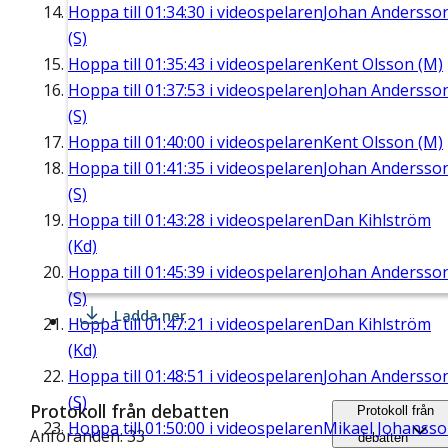
Hoppa till
01:34:30
i videospelaren
Johan Andersso
(S)
Hoppa till
01:35:43
i videospelaren
Kent Olsson (M)
Hoppa till
01:37:53
i videospelaren
Johan Andersso
(S)
Hoppa till
01:40:00
i videospelaren
Kent Olsson (M)
Hoppa till
01:41:35
i videospelaren
Johan Andersso
(S)
Hoppa till
01:43:28
i videospelaren
Dan Kihlström
(Kd)
Hoppa till
01:45:39
i videospelaren
Johan Andersso
(S)
Ladda ner
Hoppa till
01:47:21
i videospelaren
Dan Kihlström
(Kd)
Hoppa till
01:48:51
i videospelaren
Johan Andersso
(S)
Protokoll från debatten
Protokoll från
Hoppa till
01:50:00
i videospelaren
Mikael Johanss
Anföranden: 33
debatten