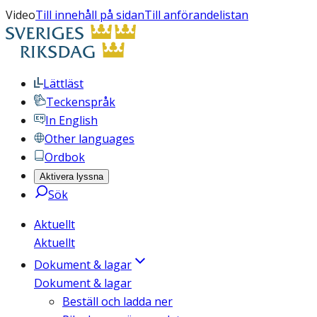
Video
Till innehåll på sidan
Till anförandelistan
Lättläst
Teckenspråk
In English
Other languages
Ordbok
Aktivera lyssna
Sök
Aktuellt
Aktuellt
Dokument & lagar
Dokument & lagar
Beställ och ladda ner