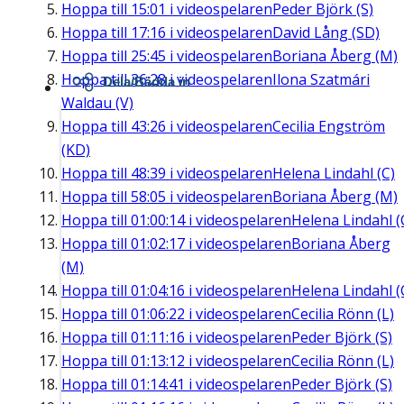
Hoppa till
15:01
i videospelaren
Peder Björk (S)
Hoppa till
17:16
i videospelaren
David Lång (SD)
Hoppa till
25:45
i videospelaren
Boriana Åberg (M)
Hoppa till
36:28
i videospelaren
Ilona Szatmári
Dela/Bädda in
Waldau (V)
Hoppa till
43:26
i videospelaren
Cecilia Engström
(KD)
Hoppa till
48:39
i videospelaren
Helena Lindahl (C)
Hoppa till
58:05
i videospelaren
Boriana Åberg (M)
Hoppa till
01:00:14
i videospelaren
Helena Lindahl (
Hoppa till
01:02:17
i videospelaren
Boriana Åberg
(M)
Hoppa till
01:04:16
i videospelaren
Helena Lindahl (
Hoppa till
01:06:22
i videospelaren
Cecilia Rönn (L)
Hoppa till
01:11:16
i videospelaren
Peder Björk (S)
Hoppa till
01:13:12
i videospelaren
Cecilia Rönn (L)
Hoppa till
01:14:41
i videospelaren
Peder Björk (S)