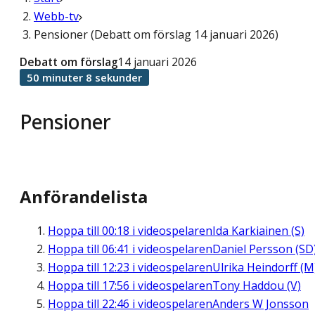
Webb-tv
Pensioner (Debatt om förslag 14 januari 2026)
Debatt om förslag
14 januari 2026
50 minuter 8 sekunder
Pensioner
Anförandelista
Hoppa till
00:18
i videospelaren
Ida Karkiainen (S)
Hoppa till
06:41
i videospelaren
Daniel Persson (SD
Hoppa till
12:23
i videospelaren
Ulrika Heindorff (M
Hoppa till
17:56
i videospelaren
Tony Haddou (V)
Hoppa till
22:46
i videospelaren
Anders W Jonsson