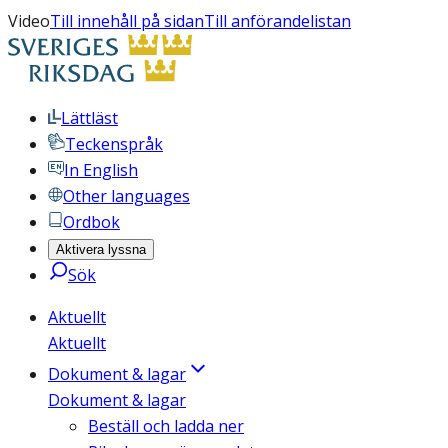
Video
Till innehåll på sidan
Till anförandelistan
Lättläst
Teckenspråk
In English
Other languages
Ordbok
Aktivera lyssna
Sök
Aktuellt
Aktuellt
Dokument & lagar
Dokument & lagar
Beställ och ladda ner