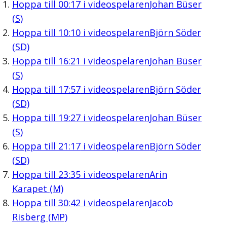
Hoppa till
00:17
i videospelaren
Johan Büser
(S)
Hoppa till
10:10
i videospelaren
Björn Söder
(SD)
Hoppa till
16:21
i videospelaren
Johan Büser
(S)
Hoppa till
17:57
i videospelaren
Björn Söder
(SD)
Hoppa till
19:27
i videospelaren
Johan Büser
(S)
Hoppa till
21:17
i videospelaren
Björn Söder
(SD)
Hoppa till
23:35
i videospelaren
Arin
Karapet (M)
Hoppa till
30:42
i videospelaren
Jacob
Risberg (MP)