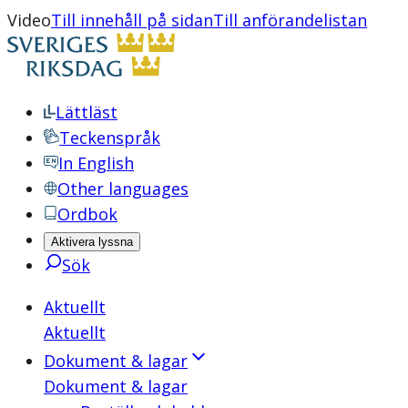
Video
Till innehåll på sidan
Till anförandelistan
Lättläst
Teckenspråk
In English
Other languages
Ordbok
Aktivera lyssna
Sök
Aktuellt
Aktuellt
Dokument & lagar
Dokument & lagar