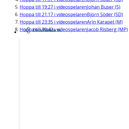
Hoppa till
19:27
i videospelaren
Johan Büser (S)
Hoppa till
21:17
i videospelaren
Björn Söder (SD)
Hoppa till
23:35
i videospelaren
Arin Karapet (M)
Hoppa till
30:42
i videospelaren
Jacob Risberg (MP)
Dela/Bädda in