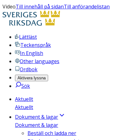
Video
Till innehåll på sidan
Till anförandelistan
Lättläst
Teckenspråk
In English
Other languages
Ordbok
Aktivera lyssna
Sök
Aktuellt
Aktuellt
Dokument & lagar
Dokument & lagar
Beställ och ladda ner