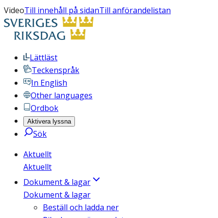
Video
Till innehåll på sidan
Till anförandelistan
Lättläst
Teckenspråk
In English
Other languages
Ordbok
Aktivera lyssna
Sök
Aktuellt
Aktuellt
Dokument & lagar
Dokument & lagar
Beställ och ladda ner