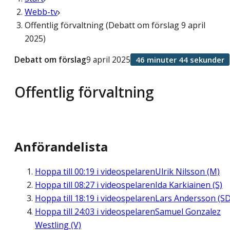
Webb-tv
Offentlig förvaltning (Debatt om förslag 9 april
2025)
Debatt om förslag
9 april 2025
46 minuter 44 sekunder
Offentlig förvaltning
Anförandelista
Hoppa till
00:19
i videospelaren
Ulrik Nilsson (M)
Hoppa till
08:27
i videospelaren
Ida Karkiainen (S)
Hoppa till
18:19
i videospelaren
Lars Andersson (SD
Hoppa till
24:03
i videospelaren
Samuel Gonzalez
Westling (V)