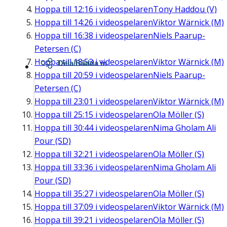
Hoppa till
12:16
i videospelaren
Tony Haddou (V)
Hoppa till
14:26
i videospelaren
Viktor Wärnick (M)
Hoppa till
16:38
i videospelaren
Niels Paarup-
Petersen (C)
Hoppa till
18:53
i videospelaren
Viktor Wärnick (M)
Dela/Bädda in
Hoppa till
20:59
i videospelaren
Niels Paarup-
Petersen (C)
Hoppa till
23:01
i videospelaren
Viktor Wärnick (M)
Hoppa till
25:15
i videospelaren
Ola Möller (S)
Hoppa till
30:44
i videospelaren
Nima Gholam Ali
Pour (SD)
Hoppa till
32:21
i videospelaren
Ola Möller (S)
Hoppa till
33:36
i videospelaren
Nima Gholam Ali
Pour (SD)
Hoppa till
35:27
i videospelaren
Ola Möller (S)
Hoppa till
37:09
i videospelaren
Viktor Wärnick (M)
Hoppa till
39:21
i videospelaren
Ola Möller (S)