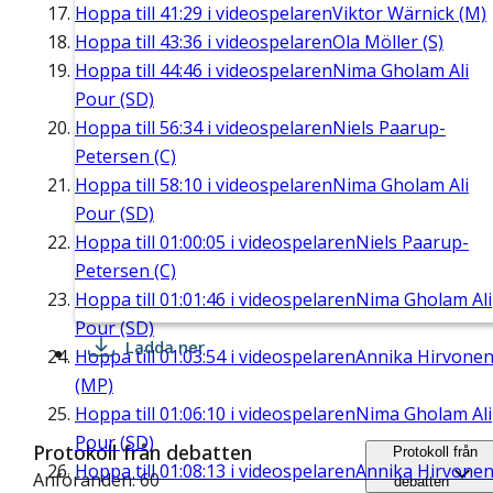
Hoppa till
41:29
i videospelaren
Viktor Wärnick (M)
Hoppa till
43:36
i videospelaren
Ola Möller (S)
Hoppa till
44:46
i videospelaren
Nima Gholam Ali
Pour (SD)
Hoppa till
56:34
i videospelaren
Niels Paarup-
Petersen (C)
Hoppa till
58:10
i videospelaren
Nima Gholam Ali
Pour (SD)
Hoppa till
01:00:05
i videospelaren
Niels Paarup-
Petersen (C)
Hoppa till
01:01:46
i videospelaren
Nima Gholam Ali
Pour (SD)
Ladda ner
Hoppa till
01:03:54
i videospelaren
Annika Hirvone
(MP)
Hoppa till
01:06:10
i videospelaren
Nima Gholam Ali
Pour (SD)
Protokoll från debatten
Protokoll från
Hoppa till
01:08:13
i videospelaren
Annika Hirvone
Anföranden: 60
debatten