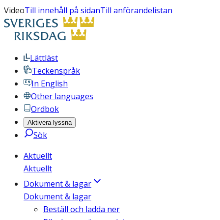
Video
Till innehåll på sidan
Till anförandelistan
Lättläst
Teckenspråk
In English
Other languages
Ordbok
Aktivera lyssna
Sök
Aktuellt
Aktuellt
Dokument & lagar
Dokument & lagar
Beställ och ladda ner