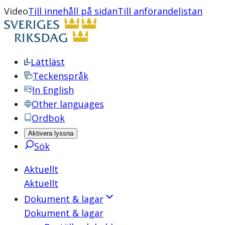
Video
Till innehåll på sidan
Till anförandelistan
Lättläst
Teckenspråk
In English
Other languages
Ordbok
Aktivera lyssna
Sök
Aktuellt
Aktuellt
Dokument & lagar
Dokument & lagar