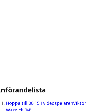
nförandelista
Hoppa till
00:15
i videospelaren
Viktor
Wärnick (M)