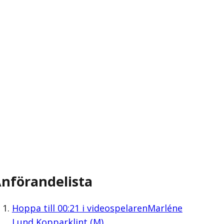
nförandelista
Hoppa till
00:21
i videospelaren
Marléne
Lund Kopparklint (M)