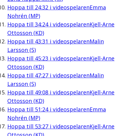
Hoppa till
24:32
i videospelaren
Emma
Nohrén (MP)
Hoppa till
34:24
i videospelaren
Kjell-Arne
Ottosson (KD)
Hoppa till
43:31
i videospelaren
Malin
Larsson (S)
Hoppa till
45:23
i videospelaren
Kjell-Arne
Ottosson (KD)
Hoppa till
47:27
i videospelaren
Malin
Larsson (S)
Hoppa till
49:08
i videospelaren
Kjell-Arne
Ottosson (KD)
Hoppa till
51:24
i videospelaren
Emma
Nohrén (MP)
Hoppa till
53:27
i videospelaren
Kjell-Arne
Ottosson (KD)