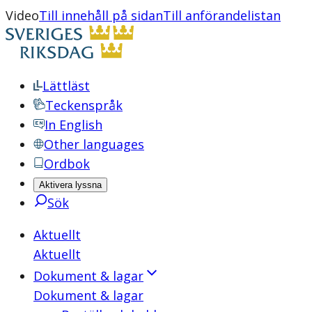
Video
Till innehåll på sidan
Till anförandelistan
Lättläst
Teckenspråk
In English
Other languages
Ordbok
Aktivera lyssna
Sök
Aktuellt
Aktuellt
Dokument & lagar
Dokument & lagar