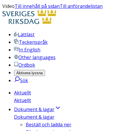
Video
Till innehåll på sidan
Till anförandelistan
Lättläst
Teckenspråk
In English
Other languages
Ordbok
Aktivera lyssna
Sök
Aktuellt
Aktuellt
Dokument & lagar
Dokument & lagar
Beställ och ladda ner