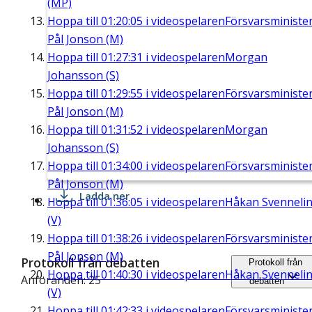
(MP)
Hoppa till
01:20:05
i videospelaren
Försvarsministe
Pål Jonson (M)
Hoppa till
01:27:31
i videospelaren
Morgan
Johansson (S)
Hoppa till
01:29:55
i videospelaren
Försvarsministe
Pål Jonson (M)
Hoppa till
01:31:52
i videospelaren
Morgan
Johansson (S)
Hoppa till
01:34:00
i videospelaren
Försvarsministe
Pål Jonson (M)
Ladda ner
Hoppa till
01:36:05
i videospelaren
Håkan Svenneli
(V)
Hoppa till
01:38:26
i videospelaren
Försvarsministe
Pål Jonson (M)
Protokoll från debatten
Protokoll från
Hoppa till
01:40:30
i videospelaren
Håkan Svenneli
Anföranden: 25
debatten
(V)
Hoppa till
01:42:33
i videospelaren
Försvarsministe