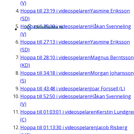
(V)
Hoppa till
23:19
i videospelaren
Yasmine Eriksson
(SD)
Hoppa till
25:10
i videospelaren
Håkan Svenneling
Dela/Bädda in
(V)
Hoppa till
27:13
i videospelaren
Yasmine Eriksson
(SD)
Hoppa till
28:10
i videospelaren
Magnus Berntsson
(KD)
Hoppa till
34:18
i videospelaren
Morgan Johansson
(S)
Hoppa till
43:48
i videospelaren
Joar Forssell (L)
Hoppa till
52:50
i videospelaren
Håkan Svenneling
(V)
Hoppa till
01:03:01
i videospelaren
Kerstin Lundgre
(C)
Hoppa till
01:13:30
i videospelaren
Jacob Risberg