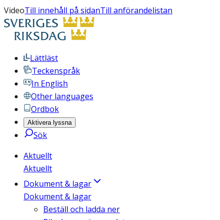
Video
Till innehåll på sidan
Till anförandelistan
Lättläst
Teckenspråk
In English
Other languages
Ordbok
Aktivera lyssna
Sök
Aktuellt
Aktuellt
Dokument & lagar
Dokument & lagar
Beställ och ladda ner