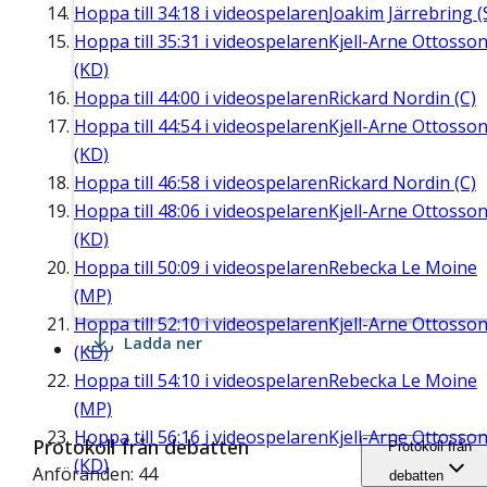
Hoppa till
34:18
i videospelaren
Joakim Järrebring (
Hoppa till
35:31
i videospelaren
Kjell-Arne Ottosso
(KD)
Hoppa till
44:00
i videospelaren
Rickard Nordin (C)
Hoppa till
44:54
i videospelaren
Kjell-Arne Ottosso
(KD)
Hoppa till
46:58
i videospelaren
Rickard Nordin (C)
Hoppa till
48:06
i videospelaren
Kjell-Arne Ottosso
(KD)
Hoppa till
50:09
i videospelaren
Rebecka Le Moine
(MP)
Hoppa till
52:10
i videospelaren
Kjell-Arne Ottosso
Ladda ner
(KD)
Hoppa till
54:10
i videospelaren
Rebecka Le Moine
(MP)
Hoppa till
56:16
i videospelaren
Kjell-Arne Ottosso
Protokoll från debatten
Protokoll från
(KD)
Anföranden: 44
debatten