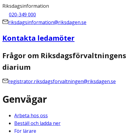
Riksdagsinformation
020-349 000
riksdagsinformation@riksdagen.se
Kontakta ledamöter
Frågor om Riksdagsförvaltningens
diarium
registrator.riksdagsforvaltningen@riksdagen.se
Genvägar
Arbeta hos oss
Beställ och ladda ner
För lärare