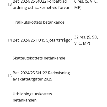
Bet. 2024/25:SfU22 Förbättrad
6 res. (S, V, C,
13
ordning och säkerhet vid förvar
MP)
Trafikutskottets betänkande
32 res. (S, SD,
14
Bet. 2024/25:TU15 Sjöfartsfrågor
V, C, MP)
Skatteutskottets betänkande
Bet. 2024/25:SkU22 Redovisning
15
av skatteutgifter 2025
Utbildningsutskottets
betänkanden