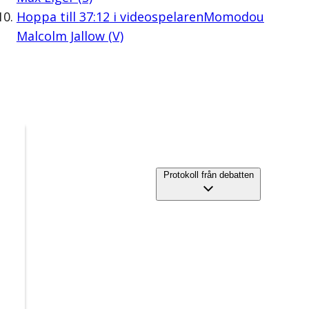
Hoppa till
37:12
i videospelaren
Momodou
Malcolm Jallow (V)
Protokoll från debatten