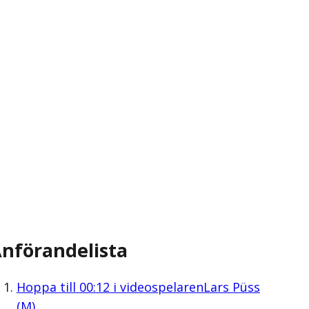
nförandelista
Hoppa till
00:12
i videospelaren
Lars Püss
(M)