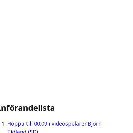
nförandelista
Hoppa till
00:09
i videospelaren
Björn
Tidland (SD)