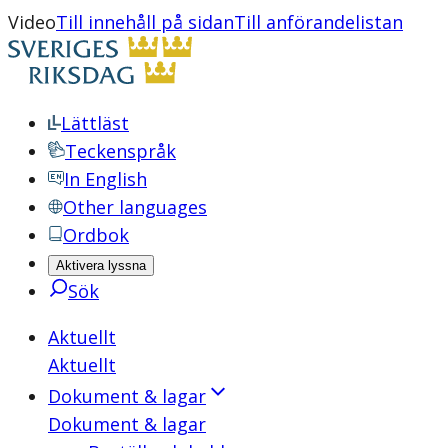
Video
Till innehåll på sidan
Till anförandelistan
Lättläst
Teckenspråk
In English
Other languages
Ordbok
Aktivera lyssna
Sök
Aktuellt
Aktuellt
Dokument & lagar
Dokument & lagar