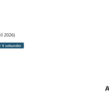
l 2026)
r 9 sekunder
A