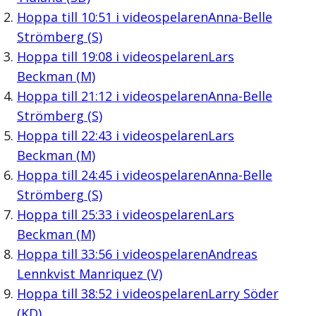
Hoppa till
10:51
i videospelaren
Anna-Belle
Strömberg (S)
Hoppa till
19:08
i videospelaren
Lars
Beckman (M)
Hoppa till
21:12
i videospelaren
Anna-Belle
Strömberg (S)
Hoppa till
22:43
i videospelaren
Lars
Beckman (M)
Hoppa till
24:45
i videospelaren
Anna-Belle
Strömberg (S)
Hoppa till
25:33
i videospelaren
Lars
Beckman (M)
Hoppa till
33:56
i videospelaren
Andreas
Lennkvist Manriquez (V)
Hoppa till
38:52
i videospelaren
Larry Söder
(KD)