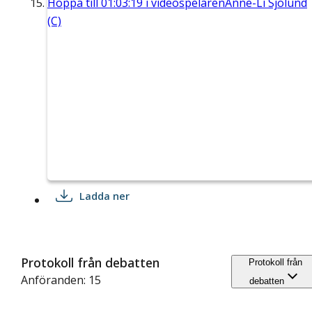
Hoppa till
01:03:19
i videospelaren
Anne-Li Sjölund
(C)
Ladda ner
Protokoll från debatten
Protokoll från
Anföranden: 15
debatten