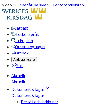
Video
Till innehåll på sidan
Till anförandelistan
Lättläst
Teckenspråk
In English
Other languages
Ordbok
Aktivera lyssna
Sök
Aktuellt
Aktuellt
Dokument & lagar
Dokument & lagar
Beställ och ladda ner