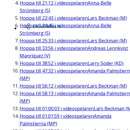
Hoppa till
21:12
i videospelaren
Anna-Belle
Strömberg (S)
Hoppa till
22:43
i videospelaren
Lars Beckman (M)
Hoppa till
24:45
i videospelaren
Anna-Belle
Dela/Bädda in
Strömberg (S)
Hoppa till
25:33
i videospelaren
Lars Beckman (M)
Hoppa till
33:56
i videospelaren
Andreas Lennkvist
Manriquez (V)
Hoppa till
38:52
i videospelaren
Larry Söder (KD)
Hoppa till
47:32
i videospelaren
Amanda Palmstier
(MP)
Hoppa till
56:12
i videospelaren
Lars Beckman (M)
Hoppa till
58:13
i videospelaren
Amanda Palmstier
(MP)
Hoppa till
01:00:03
i videospelaren
Lars Beckman (
Hoppa till
01:01:59
i videospelaren
Amanda
Palmstierna (MP)