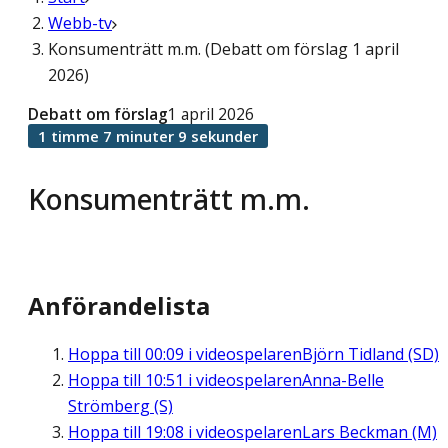
Webb-tv
Konsumenträtt m.m. (Debatt om förslag 1 april
2026)
Debatt om förslag
1 april 2026
1 timme 7 minuter 9 sekunder
Konsumenträtt m.m.
Anförandelista
Hoppa till
00:09
i videospelaren
Björn Tidland (SD)
Hoppa till
10:51
i videospelaren
Anna-Belle
Strömberg (S)
Hoppa till
19:08
i videospelaren
Lars Beckman (M)