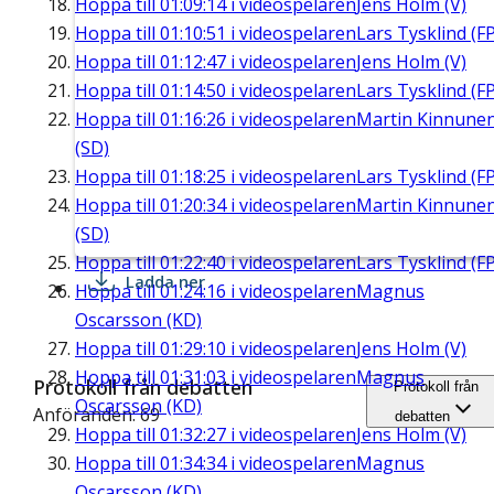
Hoppa till
01:09:14
i videospelaren
Jens Holm (V)
Hoppa till
01:10:51
i videospelaren
Lars Tysklind (FP
Hoppa till
01:12:47
i videospelaren
Jens Holm (V)
Hoppa till
01:14:50
i videospelaren
Lars Tysklind (FP
Hoppa till
01:16:26
i videospelaren
Martin Kinnune
(SD)
Hoppa till
01:18:25
i videospelaren
Lars Tysklind (FP
Hoppa till
01:20:34
i videospelaren
Martin Kinnune
(SD)
Hoppa till
01:22:40
i videospelaren
Lars Tysklind (FP
Ladda ner
Hoppa till
01:24:16
i videospelaren
Magnus
Oscarsson (KD)
Hoppa till
01:29:10
i videospelaren
Jens Holm (V)
Hoppa till
01:31:03
i videospelaren
Magnus
Protokoll från debatten
Protokoll från
Oscarsson (KD)
Anföranden: 69
debatten
Hoppa till
01:32:27
i videospelaren
Jens Holm (V)
Hoppa till
01:34:34
i videospelaren
Magnus
Oscarsson (KD)