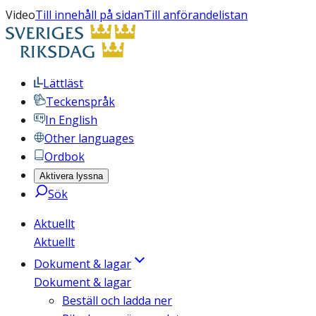
Video
Till innehåll på sidan
Till anförandelistan
Lättläst
Teckenspråk
In English
Other languages
Ordbok
Aktivera lyssna
Sök
Aktuellt
Aktuellt
Dokument & lagar
Dokument & lagar
Beställ och ladda ner