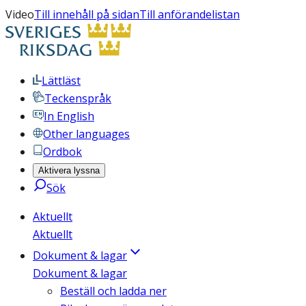
Video
Till innehåll på sidan
Till anförandelistan
Lättläst
Teckenspråk
In English
Other languages
Ordbok
Aktivera lyssna
Sök
Aktuellt
Aktuellt
Dokument & lagar
Dokument & lagar
Beställ och ladda ner