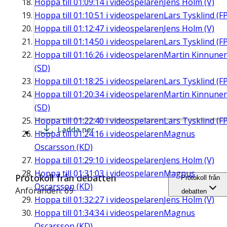
Hoppa till
01:09:14
i videospelaren
Jens Holm (V)
Hoppa till
01:10:51
i videospelaren
Lars Tysklind (FP
Hoppa till
01:12:47
i videospelaren
Jens Holm (V)
Hoppa till
01:14:50
i videospelaren
Lars Tysklind (FP
Hoppa till
01:16:26
i videospelaren
Martin Kinnune
(SD)
Hoppa till
01:18:25
i videospelaren
Lars Tysklind (FP
Hoppa till
01:20:34
i videospelaren
Martin Kinnune
(SD)
Hoppa till
01:22:40
i videospelaren
Lars Tysklind (FP
Ladda ner
Hoppa till
01:24:16
i videospelaren
Magnus
Oscarsson (KD)
Hoppa till
01:29:10
i videospelaren
Jens Holm (V)
Hoppa till
01:31:03
i videospelaren
Magnus
Protokoll från debatten
Protokoll från
Oscarsson (KD)
Anföranden: 69
debatten
Hoppa till
01:32:27
i videospelaren
Jens Holm (V)
Hoppa till
01:34:34
i videospelaren
Magnus
Oscarsson (KD)