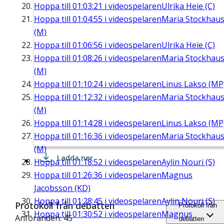
Hoppa till
01:03:21
i videospelaren
Ulrika Heie (C)
Hoppa till
01:04:55
i videospelaren
Maria Stockhau
(M)
Hoppa till
01:06:56
i videospelaren
Ulrika Heie (C)
Hoppa till
01:08:26
i videospelaren
Maria Stockhau
(M)
Hoppa till
01:10:24
i videospelaren
Linus Lakso (MP
Hoppa till
01:12:32
i videospelaren
Maria Stockhau
(M)
Hoppa till
01:14:28
i videospelaren
Linus Lakso (MP
Hoppa till
01:16:36
i videospelaren
Maria Stockhau
(M)
Ladda ner
Hoppa till
01:18:52
i videospelaren
Aylin Nouri (S)
Hoppa till
01:26:36
i videospelaren
Magnus
Jacobsson (KD)
Hoppa till
01:28:45
i videospelaren
Aylin Nouri (S)
Protokoll från debatten
Protokoll från
Hoppa till
01:30:52
i videospelaren
Magnus
Anföranden: 45
debatten