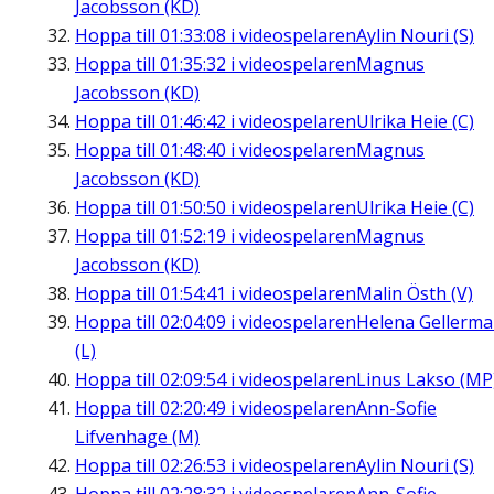
Jacobsson (KD)
Hoppa till
01:33:08
i videospelaren
Aylin Nouri (S)
Hoppa till
01:35:32
i videospelaren
Magnus
Jacobsson (KD)
Hoppa till
01:46:42
i videospelaren
Ulrika Heie (C)
Hoppa till
01:48:40
i videospelaren
Magnus
Jacobsson (KD)
Hoppa till
01:50:50
i videospelaren
Ulrika Heie (C)
Hoppa till
01:52:19
i videospelaren
Magnus
Jacobsson (KD)
Hoppa till
01:54:41
i videospelaren
Malin Östh (V)
Hoppa till
02:04:09
i videospelaren
Helena Gellerm
(L)
Hoppa till
02:09:54
i videospelaren
Linus Lakso (MP
Hoppa till
02:20:49
i videospelaren
Ann-Sofie
Lifvenhage (M)
Hoppa till
02:26:53
i videospelaren
Aylin Nouri (S)