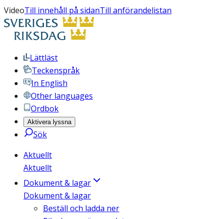
Video
Till innehåll på sidan
Till anförandelistan
Lättläst
Teckenspråk
In English
Other languages
Ordbok
Aktivera lyssna
Sök
Aktuellt
Aktuellt
Dokument & lagar
Dokument & lagar
Beställ och ladda ner