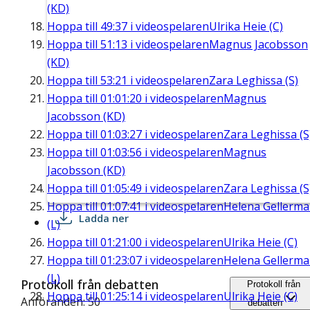
(KD)
Hoppa till
49:37
i videospelaren
Ulrika Heie (C)
Hoppa till
51:13
i videospelaren
Magnus Jacobsson
(KD)
Hoppa till
53:21
i videospelaren
Zara Leghissa (S)
Hoppa till
01:01:20
i videospelaren
Magnus
Jacobsson (KD)
Hoppa till
01:03:27
i videospelaren
Zara Leghissa (S
Hoppa till
01:03:56
i videospelaren
Magnus
Jacobsson (KD)
Hoppa till
01:05:49
i videospelaren
Zara Leghissa (S
Hoppa till
01:07:41
i videospelaren
Helena Gellerm
Ladda ner
(L)
Hoppa till
01:21:00
i videospelaren
Ulrika Heie (C)
Hoppa till
01:23:07
i videospelaren
Helena Gellerm
(L)
Protokoll från debatten
Protokoll från
Hoppa till
01:25:14
i videospelaren
Ulrika Heie (C)
Anföranden: 50
debatten