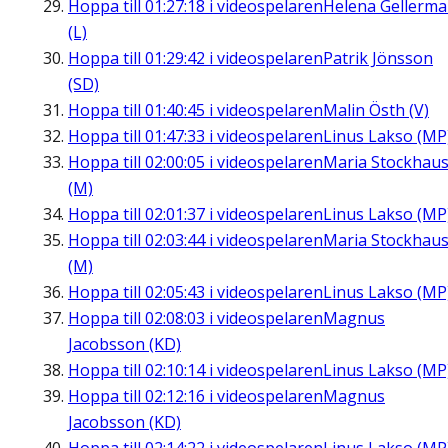
Hoppa till
01:27:18
i videospelaren
Helena Gellerm
(L)
Hoppa till
01:29:42
i videospelaren
Patrik Jönsson
(SD)
Hoppa till
01:40:45
i videospelaren
Malin Östh (V)
Hoppa till
01:47:33
i videospelaren
Linus Lakso (MP
Hoppa till
02:00:05
i videospelaren
Maria Stockhau
(M)
Hoppa till
02:01:37
i videospelaren
Linus Lakso (MP
Hoppa till
02:03:44
i videospelaren
Maria Stockhau
(M)
Hoppa till
02:05:43
i videospelaren
Linus Lakso (MP
Hoppa till
02:08:03
i videospelaren
Magnus
Jacobsson (KD)
Hoppa till
02:10:14
i videospelaren
Linus Lakso (MP
Hoppa till
02:12:16
i videospelaren
Magnus
Jacobsson (KD)