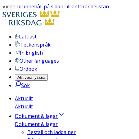
Video
Till innehåll på sidan
Till anförandelistan
Lättläst
Teckenspråk
In English
Other languages
Ordbok
Aktivera lyssna
Sök
Aktuellt
Aktuellt
Dokument & lagar
Dokument & lagar
Beställ och ladda ner