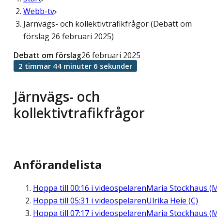
Webb-tv
Järnvägs- och kollektivtrafikfrågor (Debatt om
förslag 26 februari 2025)
Debatt om förslag
26 februari 2025
2 timmar 44 minuter 6 sekunder
Järnvägs- och
kollektivtrafikfrågor
Anförandelista
Hoppa till
00:16
i videospelaren
Maria Stockhaus (
Hoppa till
05:31
i videospelaren
Ulrika Heie (C)
Hoppa till
07:17
i videospelaren
Maria Stockhaus (