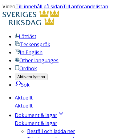
Video
Till innehåll på sidan
Till anförandelistan
Lättläst
Teckenspråk
In English
Other languages
Ordbok
Aktivera lyssna
Sök
Aktuellt
Aktuellt
Dokument & lagar
Dokument & lagar
Beställ och ladda ner