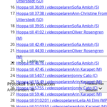
Utterstedt (SD)
Hoppa till
36:09
i videospelaren
Sofia Amloh (S)
Hoppa till
37:38
i videospelaren
Ann-Christine Fro
Utterstedt (SD)
Hoppa till
39:05
i videospelaren
Sofia Amloh (S)
Hoppa till
41:02
i videospelaren
Oliver Rosengren
(M)
Hoppa till
42:49
i videospelaren
Sofia Amloh (S)
Hoppa till
44:30
i videospelaren
Oliver Rosengren
(M)
Ladda ner
Hoppa till
46:16
i videospelaren
Sofia Amloh (S)
Hoppa till
47:45
i videospelaren
Arin Karapet (M)
Hoppa till
54:07
i videospelaren
Jonny Cato (C)
Hoppa till
55:49
i videospelaren
Arin Karapet (M)
Protokoll från debatten
Protokoll från
Hoppa till
57:55
i videospelaren
Jonny Cato (C)
Anföranden: 48
debatten
Hoppa till
59:46
i videospelaren
Arin Karapet (M)
Hoppa till
01:02:01
i videospelaren
Leila Ali Elmi (MP
Hoppa till
01:03:50
i videospelaren
Arin Karapet (M)