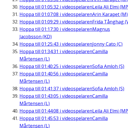
Hoppa till
01:05:32
i videospelaren
Leila Ali Elmi (MP
Hoppa till
01:07:08
i videospelaren
Arin Karapet (M)
Hoppa till
01:09:29
i videospelaren
Frida Tånghag (
Hoppa till
01:17:30
i videospelaren
Magnus
Jacobsson (KD)
Hoppa till
01:25:43
i videospelaren
Jonny Cato (C)
Hoppa till
01:34:31
i videospelaren
Camilla
Mårtensen (L)
Hoppa till
01:40:25
i videospelaren
Sofia Amloh (S)
Hoppa till
01:40:56
i videospelaren
Camilla
Mårtensen (L)
Hoppa till
01:41:37
i videospelaren
Sofia Amloh (S)
Hoppa till
01:43:05
i videospelaren
Camilla
Mårtensen (L)
Hoppa till
01:44:08
i videospelaren
Leila Ali Elmi (MP
Hoppa till
01:45:53
i videospelaren
Camilla
Mårtensen (L)