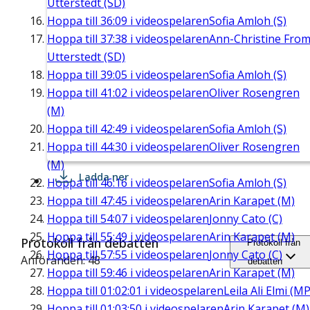
Utterstedt (SD)
Hoppa till
36:09
i videospelaren
Sofia Amloh (S)
Hoppa till
37:38
i videospelaren
Ann-Christine Fro
Utterstedt (SD)
Hoppa till
39:05
i videospelaren
Sofia Amloh (S)
Hoppa till
41:02
i videospelaren
Oliver Rosengren
(M)
Hoppa till
42:49
i videospelaren
Sofia Amloh (S)
Hoppa till
44:30
i videospelaren
Oliver Rosengren
(M)
Ladda ner
Hoppa till
46:16
i videospelaren
Sofia Amloh (S)
Hoppa till
47:45
i videospelaren
Arin Karapet (M)
Hoppa till
54:07
i videospelaren
Jonny Cato (C)
Hoppa till
55:49
i videospelaren
Arin Karapet (M)
Protokoll från debatten
Protokoll från
Hoppa till
57:55
i videospelaren
Jonny Cato (C)
Anföranden: 48
debatten
Hoppa till
59:46
i videospelaren
Arin Karapet (M)
Hoppa till
01:02:01
i videospelaren
Leila Ali Elmi (MP
Hoppa till
01:03:50
i videospelaren
Arin Karapet (M)