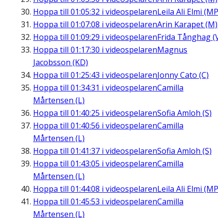
Hoppa till
01:05:32
i videospelaren
Leila Ali Elmi (MP
Hoppa till
01:07:08
i videospelaren
Arin Karapet (M)
Hoppa till
01:09:29
i videospelaren
Frida Tånghag (
Hoppa till
01:17:30
i videospelaren
Magnus
Jacobsson (KD)
Hoppa till
01:25:43
i videospelaren
Jonny Cato (C)
Hoppa till
01:34:31
i videospelaren
Camilla
Mårtensen (L)
Hoppa till
01:40:25
i videospelaren
Sofia Amloh (S)
Hoppa till
01:40:56
i videospelaren
Camilla
Mårtensen (L)
Hoppa till
01:41:37
i videospelaren
Sofia Amloh (S)
Hoppa till
01:43:05
i videospelaren
Camilla
Mårtensen (L)
Hoppa till
01:44:08
i videospelaren
Leila Ali Elmi (MP
Hoppa till
01:45:53
i videospelaren
Camilla
Mårtensen (L)