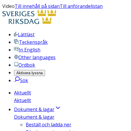
Video
Till innehåll på sidan
Till anförandelistan
Lättläst
Teckenspråk
In English
Other languages
Ordbok
Aktivera lyssna
Sök
Aktuellt
Aktuellt
Dokument & lagar
Dokument & lagar
Beställ och ladda ner