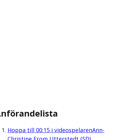
nförandelista
Hoppa till
00:15
i videospelaren
Ann-
Christine From Utterstedt (SD)