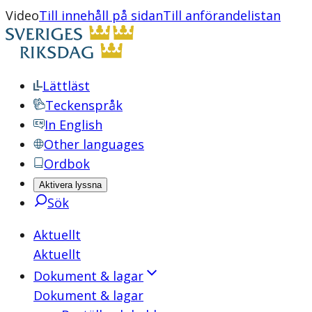
Video
Till innehåll på sidan
Till anförandelistan
Lättläst
Teckenspråk
In English
Other languages
Ordbok
Aktivera lyssna
Sök
Aktuellt
Aktuellt
Dokument & lagar
Dokument & lagar