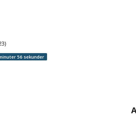
23)
minuter 56 sekunder
A