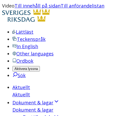
Video
Till innehåll på sidan
Till anförandelistan
Lättläst
Teckenspråk
In English
Other languages
Ordbok
Aktivera lyssna
Sök
Aktuellt
Aktuellt
Dokument & lagar
Dokument & lagar