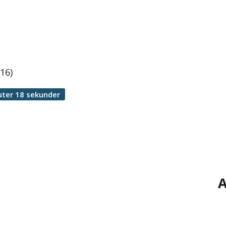
16)
uter 18 sekunder
A