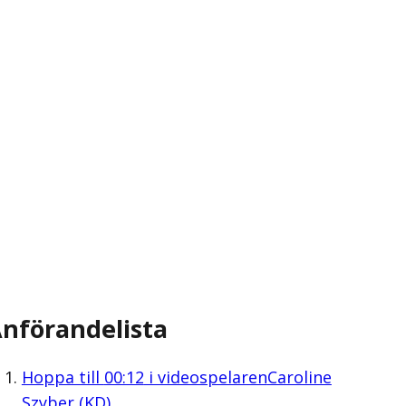
nförandelista
Hoppa till
00:12
i videospelaren
Caroline
Szyber (KD)