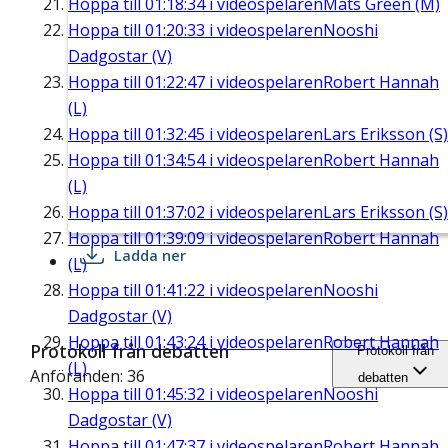
Hoppa till
01:18:34
i videospelaren
Mats Green (M)
Hoppa till
01:20:33
i videospelaren
Nooshi
Dadgostar (V)
Hoppa till
01:22:47
i videospelaren
Robert Hannah
(L)
Hoppa till
01:32:45
i videospelaren
Lars Eriksson (S)
Hoppa till
01:34:54
i videospelaren
Robert Hannah
(L)
Hoppa till
01:37:02
i videospelaren
Lars Eriksson (S)
Hoppa till
01:39:09
i videospelaren
Robert Hannah
Ladda ner
(L)
Hoppa till
01:41:22
i videospelaren
Nooshi
Dadgostar (V)
Hoppa till
01:43:24
i videospelaren
Robert Hannah
Protokoll från debatten
Protokoll från
(L)
Anföranden: 36
debatten
Hoppa till
01:45:32
i videospelaren
Nooshi
Dadgostar (V)
Hoppa till
01:47:37
i videospelaren
Robert Hannah