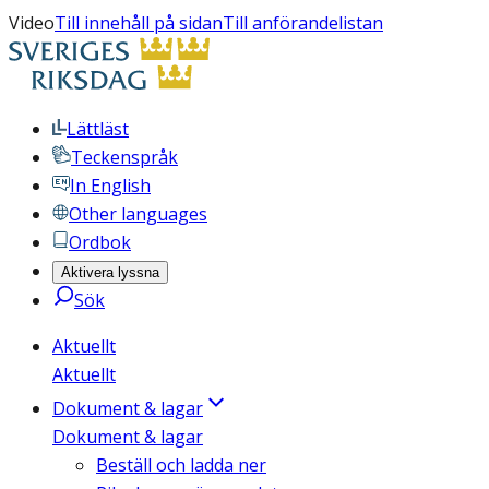
Video
Till innehåll på sidan
Till anförandelistan
Lättläst
Teckenspråk
In English
Other languages
Ordbok
Aktivera lyssna
Sök
Aktuellt
Aktuellt
Dokument & lagar
Dokument & lagar
Beställ och ladda ner