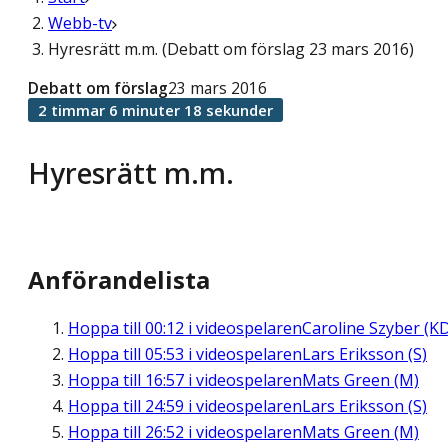
Webb-tv
Hyresrätt m.m. (Debatt om förslag 23 mars 2016)
Debatt om förslag
23 mars 2016
2 timmar 6 minuter 18 sekunder
Hyresrätt m.m.
Anförandelista
Hoppa till
00:12
i videospelaren
Caroline Szyber (K
Hoppa till
05:53
i videospelaren
Lars Eriksson (S)
Hoppa till
16:57
i videospelaren
Mats Green (M)
Hoppa till
24:59
i videospelaren
Lars Eriksson (S)
Hoppa till
26:52
i videospelaren
Mats Green (M)