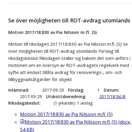
Se över möjligheten till ROT-avdrag utomlands
Motion 2017/18:830 av Pia Nilsson m.fl. (S)
Motion till riksdagen 2017/18:830 av Pia Nilsson m.fl. (S) Se
över möjligheten till ROT-avdrag utomlands Förslag till
riksdagsbeslut Riksdagen ställer sig bakom det som anförs i
motionen om en översyn av ROT-avdragets regelverk med
syfte att endast tillåta avdrag för renoverings-, om- och
tillbyggnadsåtgärder för objekt
Inlämnad
2017-09-29
Förslag
1
Datum
2017-09-29
Utskottsberedning
2017/18:SkU8
Riksdagsbeslut
(1 yrkande): 1 avslag
Motion 2017/18:830 av Pia Nilsson m.fl. (S)
Motion 2017/18:830 av Pia Nilsson m.fl. (S)
(
docx
,
54
KB
)