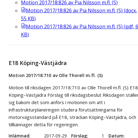
Motion 2017/18:826 av Pia Nilsson m.fl. (S)
Motion 2017/18:826 av Pia Nilsson m.fl. (S)
(
docx
,
55
KB
)
Motion 2017/18:826 av Pia Nilsson m.fl. (S)
(
pdf
,
KB
)
E18 Köping-Västjädra
Motion 2017/18:710 av Olle Thorell m.fl. (S)
Motion till riksdagen 2017/18:710 av Olle Thorell m.fl. (S) E18
Köping–Västjädra Förslag till riksdagsbeslut Riksdagen ställe
sig bakom det som anförs i motionen om att i
infrastrukturplaneringen studera förutsättningarna för
motorvägsstandard på E18, sträckan Köping–Västjädra, och
tillkännager detta för regeringen.
Inlämnad
2017-09-29
Förslag
1
Datum