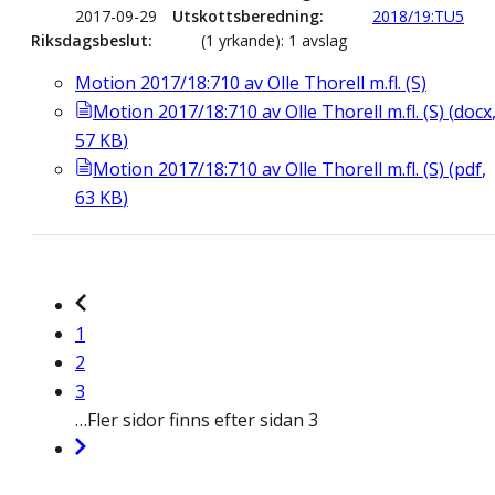
2017-09-29
Utskottsberedning
2018/19:TU5
Riksdagsbeslut
(1 yrkande): 1 avslag
Motion 2017/18:710 av Olle Thorell m.fl. (S)
Motion 2017/18:710 av Olle Thorell m.fl. (S)
(
docx
57
KB
)
Motion 2017/18:710 av Olle Thorell m.fl. (S)
(
pdf
,
63
KB
)
1
2
3
…
Fler sidor finns efter sidan 3