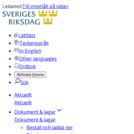
Ledamot
Till innehåll på sidan
Lättläst
Teckenspråk
In English
Other languages
Ordbok
Aktivera lyssna
Sök
Aktuellt
Aktuellt
Dokument & lagar
Dokument & lagar
Beställ och ladda ner