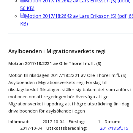
Motion 2017/18:2642 av Lars Eriksson (S)
(
docx
,
56
KB
)
Motion 2017/18:2642 av Lars Eriksson (S)
(
pdf
,
6
KB
)
Asylboenden i Migrationsverkets regi
Motion 2017/18:2221 av Olle Thorell m.fl. (S)
Motion till riksdagen 2017/18:2221 av Olle Thorell m.fl. (S)
Asylboenden i Migrationsverkets regi Förslag till
riksdagsbeslut Riksdagen ställer sig bakom det som anförs i
motionen om att regeringen bör överväga att ge
Migrationsverket i uppdrag att i högre utsträckning än i dag
driva boenden för asylsökande i egen
Inlämnad
2017-10-04
Förslag
1
Datum
2017-10-04
Utskottsberedning
2017/18:SfU15