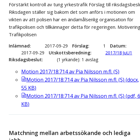
Förstärkt kontroll av tung yrkestrafik Förslag till riksdagsbesl
Riksdagen ställer sig bakom det som anförs i motionen om
vikten av att polisen har en ändamålsenlig organisation för
trafikpolisen och tillkännager detta för regeringen. Motiverin
Trafikpolisen
Inlämnad
2017-09-29
Förslag
1
Datum
2017-09-29
Utskottsberedning
2017/18:JuU1
Riksdagsbeslut
(1 yrkande): 1 avslag
Motion 2017/18:714 av Pia Nilsson m.fl. (S)
Motion 2017/18:714 av Pia Nilsson m.fl. (S)
(
docx
,
55
KB
)
Motion 2017/18:714 av Pia Nilsson m.fl. (S)
(
pdf
,
KB
)
Matchning mellan arbetssökande och lediga