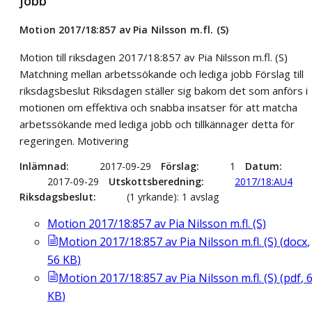
jobb
Motion 2017/18:857 av Pia Nilsson m.fl. (S)
Motion till riksdagen 2017/18:857 av Pia Nilsson m.fl. (S)
Matchning mellan arbetssökande och lediga jobb Förslag till
riksdagsbeslut Riksdagen ställer sig bakom det som anförs i
motionen om effektiva och snabba insatser för att matcha
arbetssökande med lediga jobb och tillkännager detta för
regeringen. Motivering
Inlämnad
2017-09-29
Förslag
1
Datum
2017-09-29
Utskottsberedning
2017/18:AU4
Riksdagsbeslut
(1 yrkande): 1 avslag
Motion 2017/18:857 av Pia Nilsson m.fl. (S)
Motion 2017/18:857 av Pia Nilsson m.fl. (S)
(
docx
,
56
KB
)
Motion 2017/18:857 av Pia Nilsson m.fl. (S)
(
pdf
,
KB
)