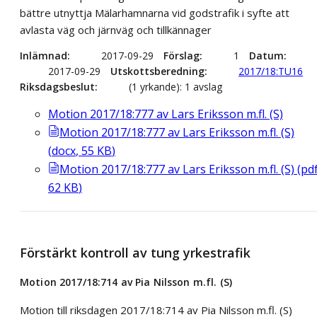
bättre utnyttja Mälarhamnarna vid godstrafik i syfte att
avlasta väg och järnväg och tillkännager
Inlämnad
2017-09-29
Förslag
1
Datum
2017-09-29
Utskottsberedning
2017/18:TU16
Riksdagsbeslut
(1 yrkande): 1 avslag
Motion 2017/18:777 av Lars Eriksson m.fl. (S)
Motion 2017/18:777 av Lars Eriksson m.fl. (S)
(
docx
,
55
KB
)
Motion 2017/18:777 av Lars Eriksson m.fl. (S)
(
pd
62
KB
)
Förstärkt kontroll av tung yrkestrafik
Motion 2017/18:714 av Pia Nilsson m.fl. (S)
Motion till riksdagen 2017/18:714 av Pia Nilsson m.fl. (S)