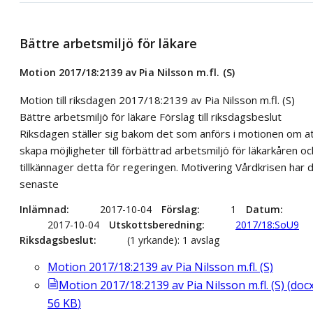
Bättre arbetsmiljö för läkare
Motion 2017/18:2139 av Pia Nilsson m.fl. (S)
Motion till riksdagen 2017/18:2139 av Pia Nilsson m.fl. (S)
Bättre arbetsmiljö för läkare Förslag till riksdagsbeslut
Riksdagen ställer sig bakom det som anförs i motionen om a
skapa möjligheter till förbättrad arbetsmiljö för läkarkåren oc
tillkännager detta för regeringen. Motivering Vårdkrisen har 
senaste
Inlämnad
2017-10-04
Förslag
1
Datum
2017-10-04
Utskottsberedning
2017/18:SoU9
Riksdagsbeslut
(1 yrkande): 1 avslag
Motion 2017/18:2139 av Pia Nilsson m.fl. (S)
Motion 2017/18:2139 av Pia Nilsson m.fl. (S)
(
doc
56
KB
)