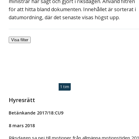
ministrar har sagt och gjort i riksdagen. Använd filtren
för att hitta bland dokumenten. Innehållet är sorterat i
datumordning, där det senaste visas högst upp.
Visa filter
1 tim
Hyresrätt
Betänkande 2017/18:CU9
8 mars 2018
Riksdagen sa nej till motioner från allmänna motionstiden 20