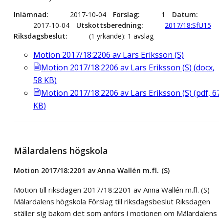
Inlämnad
2017-10-04
Förslag
1
Datum
2017-10-04
Utskottsberedning
2017/18:SfU15
Riksdagsbeslut
(1 yrkande): 1 avslag
Motion 2017/18:2206 av Lars Eriksson (S)
Motion 2017/18:2206 av Lars Eriksson (S)
(
docx
,
58
KB
)
Motion 2017/18:2206 av Lars Eriksson (S)
(
pdf
,
6
KB
)
Mälardalens högskola
Motion 2017/18:2201 av Anna Wallén m.fl. (S)
Motion till riksdagen 2017/18:2201 av Anna Wallén m.fl. (S)
Mälardalens högskola Förslag till riksdagsbeslut Riksdagen
ställer sig bakom det som anförs i motionen om Mälardalens