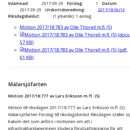
Inlämnad
2017-09-29
Förslag
1
Datum
2017-09-29
Utskottsberedning
2017/18:NU10
Riksdagsbeslut
(1 yrkande): 1 avslag
Motion 2017/18:783 av Olle Thorell m.fl. (S)
Motion 2017/18:783 av Olle Thorell m.fl. (S)
(
docx
57
KB
)
Motion 2017/18:783 av Olle Thorell m.fl. (S)
(
pdf
,
61
KB
)
Mälarsjöfarten
Motion 2017/18:777 av Lars Eriksson m.fl. (S)
Motion till riksdagen 2017/18:777 av Lars Eriksson m.fl. (S)
Mälarsjöfarten Förslag till riksdagsbeslut Riksdagen ställer si
bakom det som anförs i motionen om att i
infrastrukturplaneringen studera förutsättningarna för att