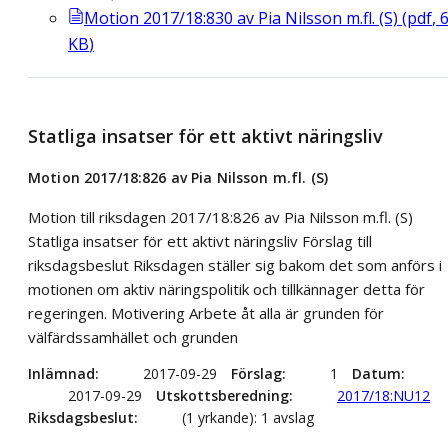
Motion 2017/18:830 av Pia Nilsson m.fl. (S)
(
pdf
,
KB
)
Statliga insatser för ett aktivt näringsliv
Motion 2017/18:826 av Pia Nilsson m.fl. (S)
Motion till riksdagen 2017/18:826 av Pia Nilsson m.fl. (S)
Statliga insatser för ett aktivt näringsliv Förslag till
riksdagsbeslut Riksdagen ställer sig bakom det som anförs i
motionen om aktiv näringspolitik och tillkännager detta för
regeringen. Motivering Arbete åt alla är grunden för
välfärdssamhället och grunden
Inlämnad
2017-09-29
Förslag
1
Datum
2017-09-29
Utskottsberedning
2017/18:NU12
Riksdagsbeslut
(1 yrkande): 1 avslag