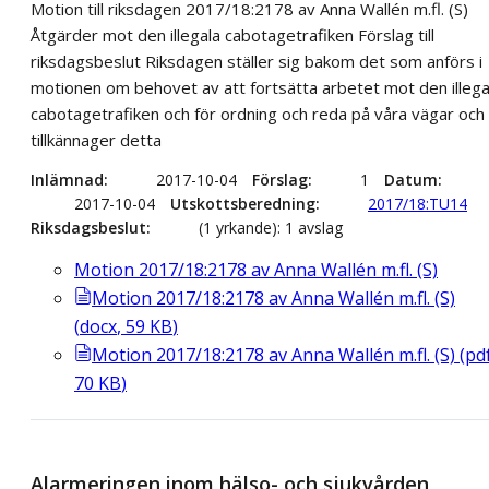
Motion till riksdagen 2017/18:2178 av Anna Wallén m.fl. (S)
Åtgärder mot den illegala cabotagetrafiken Förslag till
riksdagsbeslut Riksdagen ställer sig bakom det som anförs i
motionen om behovet av att fortsätta arbetet mot den illega
cabotagetrafiken och för ordning och reda på våra vägar och
tillkännager detta
Inlämnad
2017-10-04
Förslag
1
Datum
2017-10-04
Utskottsberedning
2017/18:TU14
Riksdagsbeslut
(1 yrkande): 1 avslag
Motion 2017/18:2178 av Anna Wallén m.fl. (S)
Motion 2017/18:2178 av Anna Wallén m.fl. (S)
(
docx
,
59
KB
)
Motion 2017/18:2178 av Anna Wallén m.fl. (S)
(
pd
70
KB
)
Alarmeringen inom hälso- och sjukvården