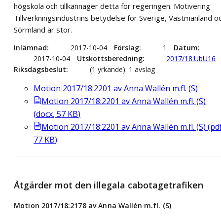
högskola och tillkännager detta för regeringen. Motivering
Tillverkningsindustrins betydelse för Sverige, Västmanland o
Sörmland är stor.
Inlämnad
2017-10-04
Förslag
1
Datum
2017-10-04
Utskottsberedning
2017/18:UbU16
Riksdagsbeslut
(1 yrkande): 1 avslag
Motion 2017/18:2201 av Anna Wallén m.fl. (S)
Motion 2017/18:2201 av Anna Wallén m.fl. (S)
(
docx
,
57
KB
)
Motion 2017/18:2201 av Anna Wallén m.fl. (S)
(
pd
77
KB
)
Åtgärder mot den illegala cabotagetrafiken
Motion 2017/18:2178 av Anna Wallén m.fl. (S)