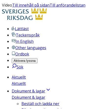
Video
Till innehåll på sidan
Till anförandelistan
Lättläst
Teckenspråk
In English
Other languages
Ordbok
Aktivera lyssna
Sök
Aktuellt
Aktuellt
Dokument & lagar
Dokument & lagar
Beställ och ladda ner