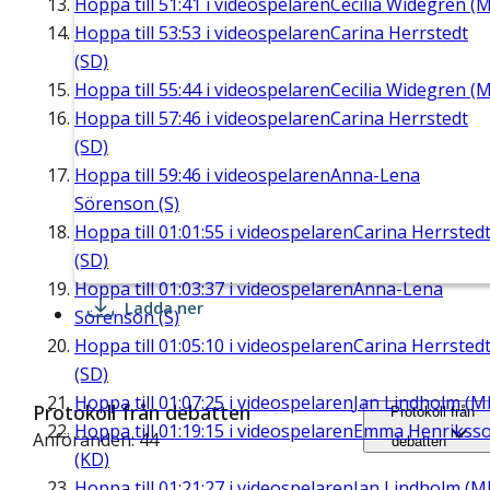
Hoppa till
51:41
i videospelaren
Cecilia Widegren (M
Hoppa till
53:53
i videospelaren
Carina Herrstedt
(SD)
Hoppa till
55:44
i videospelaren
Cecilia Widegren (M
Hoppa till
57:46
i videospelaren
Carina Herrstedt
(SD)
Hoppa till
59:46
i videospelaren
Anna-Lena
Sörenson (S)
Hoppa till
01:01:55
i videospelaren
Carina Herrsted
(SD)
Hoppa till
01:03:37
i videospelaren
Anna-Lena
Ladda ner
Sörenson (S)
Hoppa till
01:05:10
i videospelaren
Carina Herrsted
(SD)
Hoppa till
01:07:25
i videospelaren
Jan Lindholm (M
Protokoll från debatten
Protokoll från
Hoppa till
01:19:15
i videospelaren
Emma Henrikss
Anföranden: 44
debatten
(KD)
Hoppa till
01:21:27
i videospelaren
Jan Lindholm (M