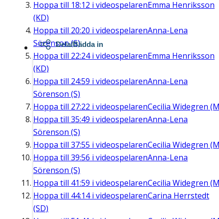
Hoppa till
18:12
i videospelaren
Emma Henriksson
(KD)
Hoppa till
20:20
i videospelaren
Anna-Lena
Sörenson (S)
Dela/Bädda in
Hoppa till
22:24
i videospelaren
Emma Henriksson
(KD)
Hoppa till
24:59
i videospelaren
Anna-Lena
Sörenson (S)
Hoppa till
27:22
i videospelaren
Cecilia Widegren (M
Hoppa till
35:49
i videospelaren
Anna-Lena
Sörenson (S)
Hoppa till
37:55
i videospelaren
Cecilia Widegren (M
Hoppa till
39:56
i videospelaren
Anna-Lena
Sörenson (S)
Hoppa till
41:59
i videospelaren
Cecilia Widegren (M
Hoppa till
44:14
i videospelaren
Carina Herrstedt
(SD)