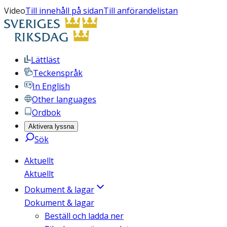
Video
Till innehåll på sidan
Till anförandelistan
Lättläst
Teckenspråk
In English
Other languages
Ordbok
Aktivera lyssna
Sök
Aktuellt
Aktuellt
Dokument & lagar
Dokument & lagar
Beställ och ladda ner