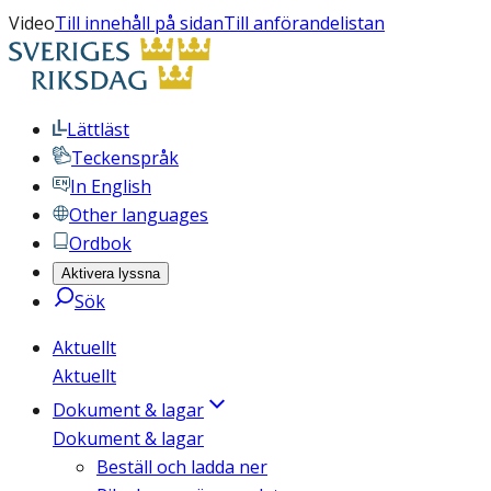
Video
Till innehåll på sidan
Till anförandelistan
Lättläst
Teckenspråk
In English
Other languages
Ordbok
Aktivera lyssna
Sök
Aktuellt
Aktuellt
Dokument & lagar
Dokument & lagar
Beställ och ladda ner