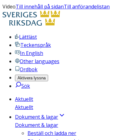
Video
Till innehåll på sidan
Till anförandelistan
Lättläst
Teckenspråk
In English
Other languages
Ordbok
Aktivera lyssna
Sök
Aktuellt
Aktuellt
Dokument & lagar
Dokument & lagar
Beställ och ladda ner