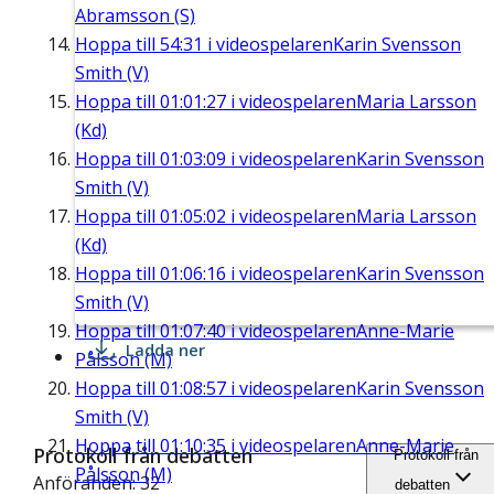
Abramsson (S)
Hoppa till
54:31
i videospelaren
Karin Svensson
Smith (V)
Hoppa till
01:01:27
i videospelaren
Maria Larsson
(Kd)
Hoppa till
01:03:09
i videospelaren
Karin Svensson
Smith (V)
Hoppa till
01:05:02
i videospelaren
Maria Larsson
(Kd)
Hoppa till
01:06:16
i videospelaren
Karin Svensson
Smith (V)
Hoppa till
01:07:40
i videospelaren
Anne-Marie
Ladda ner
Pålsson (M)
Hoppa till
01:08:57
i videospelaren
Karin Svensson
Smith (V)
Hoppa till
01:10:35
i videospelaren
Anne-Marie
Protokoll från debatten
Protokoll från
Pålsson (M)
Anföranden: 32
debatten