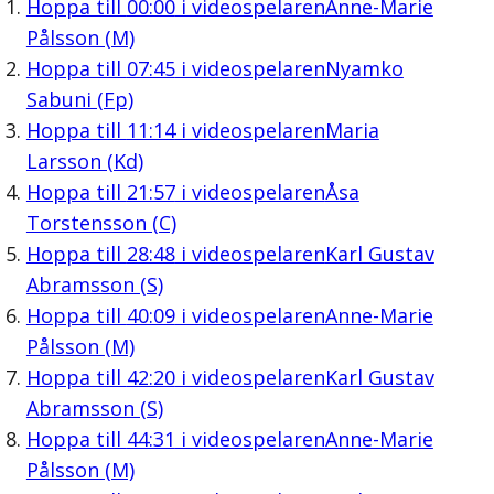
Hoppa till
00:00
i videospelaren
Anne-Marie
Pålsson (M)
Hoppa till
07:45
i videospelaren
Nyamko
Sabuni (Fp)
Hoppa till
11:14
i videospelaren
Maria
Larsson (Kd)
Hoppa till
21:57
i videospelaren
Åsa
Torstensson (C)
Hoppa till
28:48
i videospelaren
Karl Gustav
Abramsson (S)
Hoppa till
40:09
i videospelaren
Anne-Marie
Pålsson (M)
Hoppa till
42:20
i videospelaren
Karl Gustav
Abramsson (S)
Hoppa till
44:31
i videospelaren
Anne-Marie
Pålsson (M)