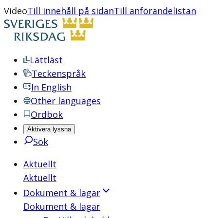
Video
Till innehåll på sidan
Till anförandelistan
Lättläst
Teckenspråk
In English
Other languages
Ordbok
Aktivera lyssna
Sök
Aktuellt
Aktuellt
Dokument & lagar
Dokument & lagar