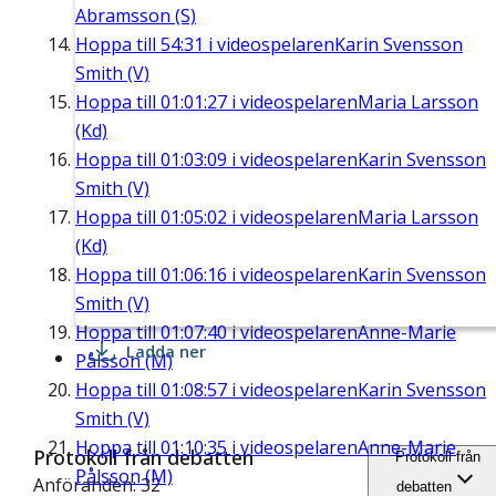
Abramsson (S)
Hoppa till
54:31
i videospelaren
Karin Svensson
Smith (V)
Hoppa till
01:01:27
i videospelaren
Maria Larsson
(Kd)
Hoppa till
01:03:09
i videospelaren
Karin Svensson
Smith (V)
Hoppa till
01:05:02
i videospelaren
Maria Larsson
(Kd)
Hoppa till
01:06:16
i videospelaren
Karin Svensson
Smith (V)
Hoppa till
01:07:40
i videospelaren
Anne-Marie
Ladda ner
Pålsson (M)
Hoppa till
01:08:57
i videospelaren
Karin Svensson
Smith (V)
Hoppa till
01:10:35
i videospelaren
Anne-Marie
Protokoll från debatten
Protokoll från
Pålsson (M)
Anföranden: 32
debatten