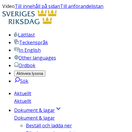
Video
Till innehåll på sidan
Till anförandelistan
Lättläst
Teckenspråk
In English
Other languages
Ordbok
Aktivera lyssna
Sök
Aktuellt
Aktuellt
Dokument & lagar
Dokument & lagar
Beställ och ladda ner